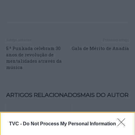
Artigo anterior
Próximo artigo
5.ª Punkada celebram 30
Gala de Mérito de Anadia
anos de revolução de
mentalidades através da
música
ARTIGOS RELACIONADOS
MAIS DO AUTOR
TVC -
Do Not Process My Personal Information