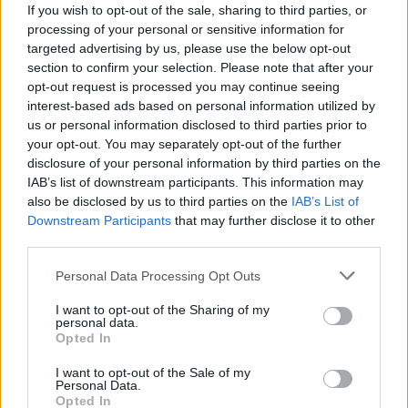
If you wish to opt-out of the sale, sharing to third parties, or
processing of your personal or sensitive information for
targeted advertising by us, please use the below opt-out
section to confirm your selection. Please note that after your
Deputados do PSD saúdam Banda
opt-out request is processed you may continue seeing
Sinfónica da ARMAB pelo 1º lugar no
interest-based ads based on personal information utilized by
us or personal information disclosed to third parties prior to
certame internacional de Valência
your opt-out. You may separately opt-out of the further
disclosure of your personal information by third parties on the
IAB’s list of downstream participants. This information may
also be disclosed by us to third parties on the
IAB’s List of
Downstream Participants
that may further disclose it to other
third parties.
Personal Data Processing Opt Outs
I want to opt-out of the Sharing of my
personal data.
Capacita Jovem de Poiares aproxima
Opted In
jovens ao mundo do trabalho
I want to opt-out of the Sale of my
Personal Data.
Opted In