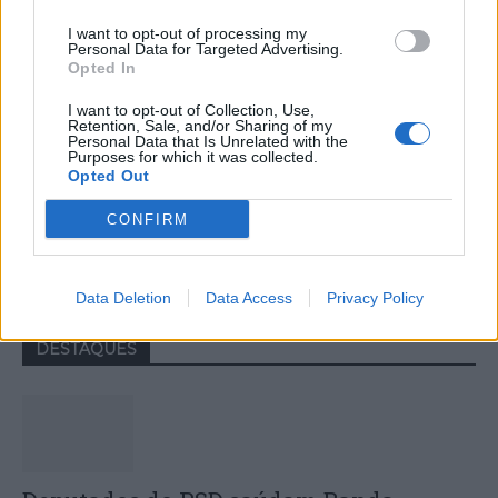
I want to opt-out of processing my
Personal Data for Targeted Advertising.
Opted In
I want to opt-out of Collection, Use,
Retention, Sale, and/or Sharing of my
Personal Data that Is Unrelated with the
Purposes for which it was collected.
Opted Out
Colheita de sangue regressa ao
CONFIRM
Hospital Sousa Martins durante o mês
de agosto
Data Deletion
Data Access
Privacy Policy
DESTAQUES