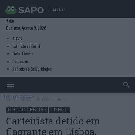
MENU
Domingo, Agosto 9, 2026
A TVC
Estatuto Editorial
Ficha Técnica
Contactos
Agência de Celebridades
TVC TELEVISÃO
Início
REGIÃO CENTRO
LISBOA
REGIÃO CENTRO
LISBOA
Carteirista detido em
flagrante em Lisboa.