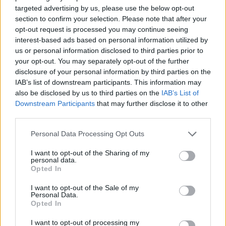
targeted advertising by us, please use the below opt-out
section to confirm your selection. Please note that after your
Artigo anterior
Próximo artigo
opt-out request is processed you may continue seeing
interest-based ads based on personal information utilized by
Investimentos da Santa
Vai ver o FC Porto-
us or personal information disclosed to third parties prior to
Casa Global não
Shakhtar Donetsk? PSP
your opt-out. You may separately opt-out of the further
precisavam de aprovação
deixa conselhos de
disclosure of your personal information by third parties on the
da tutela
segurança
IAB’s list of downstream participants. This information may
also be disclosed by us to third parties on the
IAB’s List of
Downstream Participants
that may further disclose it to other
third parties.
ARTIGOS RELACIONADOS
MAIS DO AUTOR
Personal Data Processing Opt Outs
I want to opt-out of the Sharing of my
personal data.
Opted In
I want to opt-out of the Sale of my
Personal Data.
Opted In
I want to opt-out of processing my