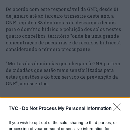
De acordo com este responsável da GNR, desde 01
de janeiro até ao terceiro trimestre deste ano, a
GNR registou 38 denúncias de descargas ilegais
para o domínio hídrico e poluição dos solos nestes
quatro concelhos, território “onde há uma grande
concentração de pecuárias e de recursos hídricos”,
considerando o número preocupante.
“Muitas das denúncias que chegam à GNR partem
de cidadãos que estão mais sensibilizados para
estas questões e do bom serviço de prevenção da
GNR”, acrescentou.
TVC -
Do Not Process My Personal Information
If you wish to opt-out of the sale, sharing to third parties, or
processing of your personal or sensitive information for