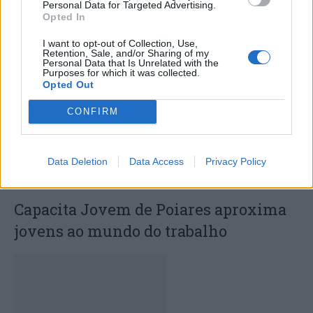
Deputados do PSD saúdam Banda
Personal Data for Targeted Advertising.
Opted In
Sinfónica da ARMAB pelo 1º lugar no
I want to opt-out of Collection, Use,
certame internacional de Valência
Retention, Sale, and/or Sharing of my
Personal Data that Is Unrelated with the
Purposes for which it was collected.
Opted Out
CONFIRM
Data Deletion
Data Access
Privacy Policy
Capacita Jovem de Poiares aproxima
jovens ao mundo do trabalho