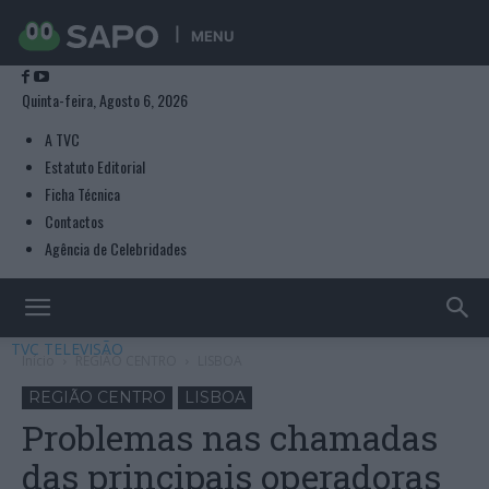
MENU
Quinta-feira, Agosto 6, 2026
A TVC
Estatuto Editorial
Ficha Técnica
Contactos
Agência de Celebridades
TVC TELEVISÃO
Início
REGIÃO CENTRO
LISBOA
REGIÃO CENTRO
LISBOA
Problemas nas chamadas
das principais operadoras