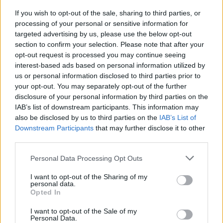
If you wish to opt-out of the sale, sharing to third parties, or
processing of your personal or sensitive information for
targeted advertising by us, please use the below opt-out
section to confirm your selection. Please note that after your
opt-out request is processed you may continue seeing
Deputados do PSD saúdam Banda
interest-based ads based on personal information utilized by
Sinfónica da ARMAB pelo 1º lugar no
us or personal information disclosed to third parties prior to
certame internacional de Valência
your opt-out. You may separately opt-out of the further
disclosure of your personal information by third parties on the
IAB’s list of downstream participants. This information may
also be disclosed by us to third parties on the
IAB’s List of
Downstream Participants
that may further disclose it to other
third parties.
Personal Data Processing Opt Outs
I want to opt-out of the Sharing of my
personal data.
Opted In
Capacita Jovem de Poiares aproxima
I want to opt-out of the Sale of my
jovens ao mundo do trabalho
Personal Data.