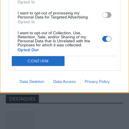
Opted In
I want to opt-out of processing my
Personal Data for Targeted Advertising.
Opted In
I want to opt-out of Collection, Use,
Retention, Sale, and/or Sharing of my
Personal Data that Is Unrelated with the
Purposes for which it was collected.
Opted Out
Colheita de sangue regressa ao
CONFIRM
Hospital Sousa Martins durante o mês
de agosto
Data Deletion
Data Access
Privacy Policy
DESTAQUES