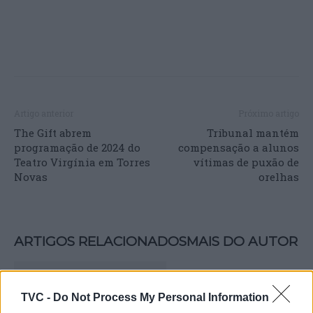
Artigo anterior
Próximo artigo
The Gift abrem
Tribunal mantém
programação de 2024 do
compensação a alunos
Teatro Virgínia em Torres
vítimas de puxão de
Novas
orelhas
ARTIGOS RELACIONADOS
MAIS DO AUTOR
TVC -
Do Not Process My Personal Information