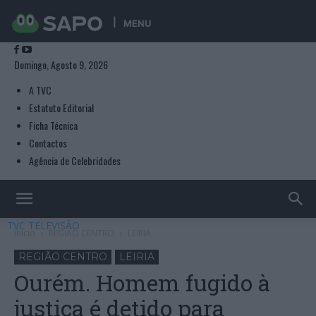
MENU
Domingo, Agosto 9, 2026
A TVC
Estatuto Editorial
Ficha Técnica
Contactos
Agência de Celebridades
TVC TELEVISÃO
Início
REGIÃO CENTRO
LEIRIA
REGIÃO CENTRO
LEIRIA
Ourém. Homem fugido à
justiça é detido para