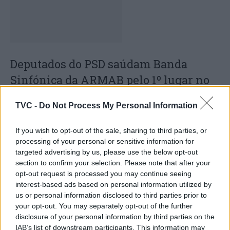
Deputados do PSD saúdam Banda
Sinfónica da ARMAB pelo 1º lugar no
certame internacional de Valência
TVC -
Do Not Process My Personal Information
If you wish to opt-out of the sale, sharing to third parties, or
processing of your personal or sensitive information for
targeted advertising by us, please use the below opt-out
section to confirm your selection. Please note that after your
opt-out request is processed you may continue seeing
interest-based ads based on personal information utilized by
us or personal information disclosed to third parties prior to
your opt-out. You may separately opt-out of the further
Capacita Jovem de Poiares aproxima
disclosure of your personal information by third parties on the
jovens ao mundo do trabalho
IAB’s list of downstream participants. This information may