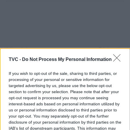
Artigo anterior
Próximo artigo
Homem de 48 anos morre
Autoridades registam
TVC -
Do Not Process My Personal Information
em incêndio numa
perto de 5 mil acidentes e
habitação na Sertã
17 mortos entre 15 e 26 de
If you wish to opt-out of the sale, sharing to third parties, or
dezembro
processing of your personal or sensitive information for
targeted advertising by us, please use the below opt-out
section to confirm your selection. Please note that after your
opt-out request is processed you may continue seeing
ARTIGOS RELACIONADOS
MAIS DO AUTOR
interest-based ads based on personal information utilized by
us or personal information disclosed to third parties prior to
your opt-out. You may separately opt-out of the further
disclosure of your personal information by third parties on the
IAB’s list of downstream participants. This information may