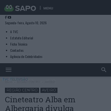
MENU
Segunda-feira, Agosto 10, 2026
A TVC
Estatuto Editorial
Ficha Técnica
Contactos
Agência de Celebridades
TVC TELEVISÃO
Início
REGIÃO CENTRO
AVEIRO
REGIÃO CENTRO
AVEIRO
Cineteatro Alba em
Albergaria divulga