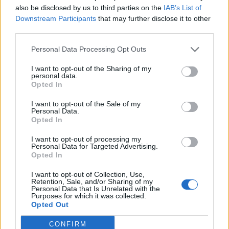
also be disclosed by us to third parties on the
IAB’s List of
Downstream Participants
that may further disclose it to other
third parties.
Personal Data Processing Opt Outs
Deputados do PSD saúdam Banda
I want to opt-out of the Sharing of my
Sinfónica da ARMAB pelo 1º lugar no
personal data.
Opted In
certame internacional de Valência
I want to opt-out of the Sale of my
Personal Data.
Opted In
I want to opt-out of processing my
Personal Data for Targeted Advertising.
Opted In
I want to opt-out of Collection, Use,
Retention, Sale, and/or Sharing of my
Personal Data that Is Unrelated with the
Purposes for which it was collected.
Opted Out
Capacita Jovem de Poiares aproxima
jovens ao mundo do trabalho
CONFIRM