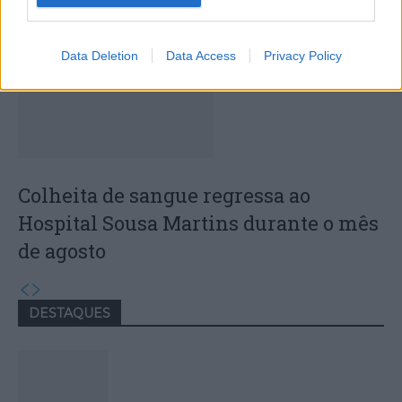
Data Deletion
Data Access
Privacy Policy
Colheita de sangue regressa ao
Hospital Sousa Martins durante o mês
de agosto
DESTAQUES