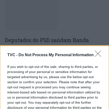
Deputados do PSD saúdam Banda
Sinfónica da ARMAB pelo 1º lugar no
certame internacional de Valência
TVC -
Do Not Process My Personal Information
If you wish to opt-out of the sale, sharing to third parties, or
processing of your personal or sensitive information for
targeted advertising by us, please use the below opt-out
section to confirm your selection. Please note that after your
opt-out request is processed you may continue seeing
interest-based ads based on personal information utilized by
us or personal information disclosed to third parties prior to
your opt-out. You may separately opt-out of the further
disclosure of your personal information by third parties on the