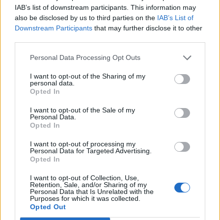
Capacita Jovem de Poiares aproxima
IAB’s list of downstream participants. This information may
jovens ao mundo do trabalho
also be disclosed by us to third parties on the
IAB’s List of
Downstream Participants
that may further disclose it to other
third parties.
Personal Data Processing Opt Outs
I want to opt-out of the Sharing of my
personal data.
Opted In
I want to opt-out of the Sale of my
Personal Data.
Colheita de sangue regressa ao
Opted In
Hospital Sousa Martins durante o mês
I want to opt-out of processing my
Personal Data for Targeted Advertising.
de agosto
Opted In
I want to opt-out of Collection, Use,
Retention, Sale, and/or Sharing of my
Personal Data that Is Unrelated with the
DESTAQUES
Purposes for which it was collected.
Opted Out