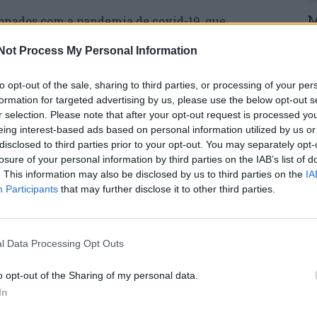
M
onados com a pandemia de covid-19, que
C
e, “contrariamente às grandes multinacionais
Not Process My Personal Information
esas farmacêuticas”.
â
30
to opt-out of the sale, sharing to third parties, or processing of your per
ulo das pessoas. Isto é verdadeiramente um
formation for targeted advertising by us, please use the below opt-out s
car, vale a pena fazer, o mundo está todo em
r selection. Please note that after your opt-out request is processed y
po chegar ao mundo rapidamente. Vale a pena
eing interest-based ads based on personal information utilized by us or
ncou Paulo Barradas Rebelo.
disclosed to third parties prior to your opt-out. You may separately opt-
losure of your personal information by third parties on the IAB’s list of
rsidade de Coimbra foi criado em 2001 pela
. This information may also be disclosed by us to third parties on the
IA
C
o com a UC, assinado “por forma a mostrar a
Participants
that may further disclose it to other third parties.
d
 e a universidade”.
c
30
tinava-se a premiar as melhores teses de
l Data Processing Opt Outs
u a premiar, em formato bienal, os melhores
ias da Saúde que levassem à criação de empresas,
o opt-out of the Sharing of my personal data.
ição com um máximo de 50 mil euros.
In