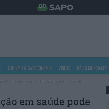
A
TURISMO & GASTRONOMIA
VÍDEOS
RÁDIO MUNDIALFM
novação em saúde pode permitir chegar de Coimbra ao mundo
ação em saúde pode