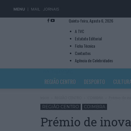
MENU
MAIL
JORNAIS
Quinta-feira, Agosto 6, 2026
A TVC
Estatuto Editorial
Ficha Técnica
Contactos
Agência de Celebridades
TVC TELEVISÃO
REGIÃO CENTRO
DESPORTO
CULTUR
Início
REGIÃO CENTRO
COIMBRA
Prémio de i
REGIÃO CENTRO
COIMBRA
Prémio de inov