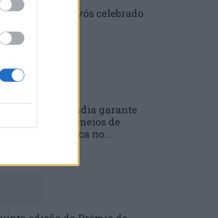
enela: Dia dos Avós celebrado
m comunidade
 DE JULHO, 2026
unicípio de Anadia garante
anutenção dos meios de
mergência médica no...
 DE JULHO, 2026