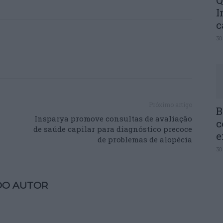
Q
I
c
30
Próximo artigo
B
Insparya promove consultas de avaliação
c
de saúde capilar para diagnóstico precoce
e
de problemas de alopécia
30
DO AUTOR