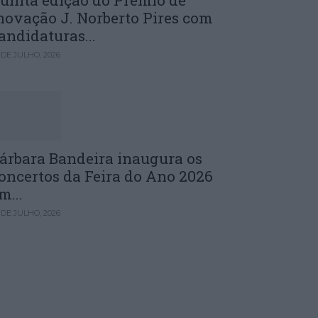
uinta edição do Prémio de
novação J. Norberto Pires com
andidaturas...
 DE JULHO, 2026
árbara Bandeira inaugura os
oncertos da Feira do Ano 2026
m...
 DE JULHO, 2026