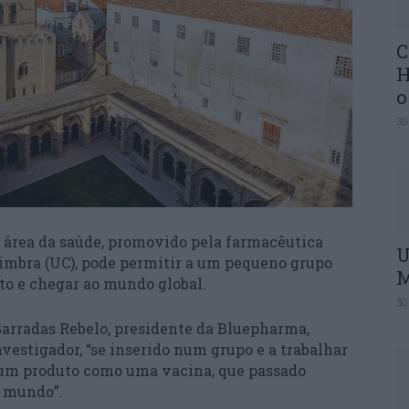
C
H
o
30
 área da saúde, promovido pela farmacêutica
U
imbra (UC), pode permitir a um pequeno grupo
M
o e chegar ao mundo global.
30
Barradas Rebelo, presidente da Bluepharma,
vestigador, “se inserido num grupo e a trabalhar
um produto como uma vacina, que passado
o mundo”.