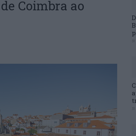
 de Coimbra ao
D
B
p
31
C
a
t
31