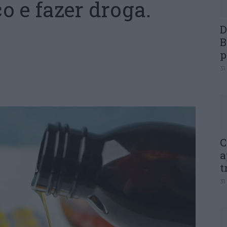
 e fazer droga.
D
B
p
31
C
a
t
31