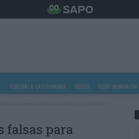
A
TURISMO & GASTRONOMIA
VÍDEOS
RÁDIO MUNDIALFM
s falsas para comprar fármaco e fazer droga. Foram detidos
 falsas para