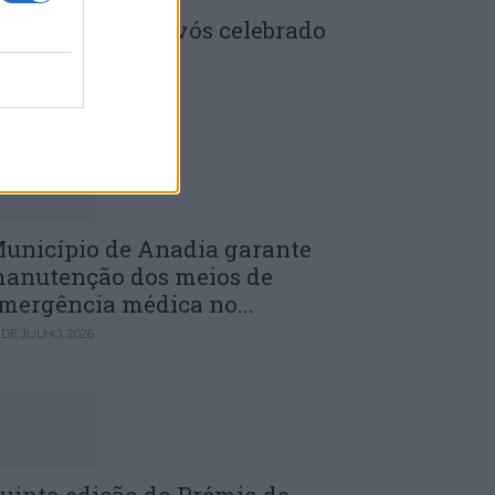
enela: Dia dos Avós celebrado
m comunidade
 DE JULHO, 2026
unicípio de Anadia garante
anutenção dos meios de
mergência médica no...
 DE JULHO, 2026