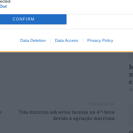
lected.
ta falsificada em suporte digital e de várias
Out
P
lagens para o estrangeiro.
e
CONFIRM
e sujeitos a termo de identidade e residência,
30
-lhes aplicada a medida de coação mais gravosa
Data Deletion
Data Access
Privacy Policy
M
m
e
30
Próximo artigo
e
Três distritos sob aviso laranja na 4.ª-feira
devido a agitação marítima