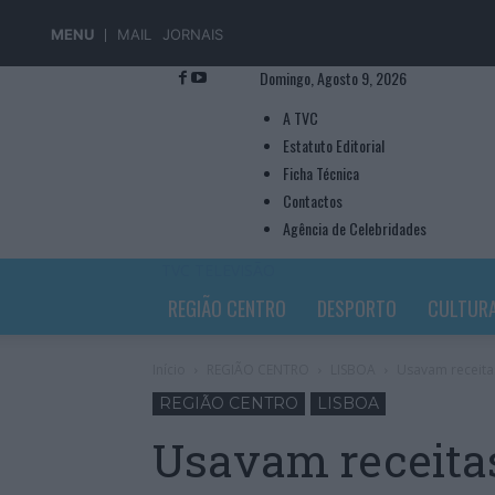
MENU
MAIL
JORNAIS
Domingo, Agosto 9, 2026
A TVC
Estatuto Editorial
Ficha Técnica
Contactos
Agência de Celebridades
TVC TELEVISÃO
REGIÃO CENTRO
DESPORTO
CULTUR
Início
REGIÃO CENTRO
LISBOA
Usavam receita
REGIÃO CENTRO
LISBOA
Usavam receitas