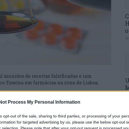
C
H
o
30
 munidos de receitas falsificadas e iam
U
o Toseína em farmácias na zona de Lisboa,
M
30
Not Process My Personal Information
dos, em flagrante delito, pelo Comando
Segurança Pública (PSP), na sexta-feira passada,
maco para fazer uma droga recorrendo a receitas
to opt-out of the sale, sharing to third parties, or processing of your per
formation for targeted advertising by us, please use the below opt-out s
r selection. Please note that after your opt-out request is processed y