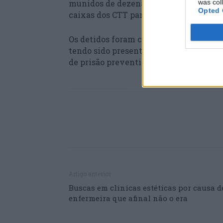
was col
munidos de dezenas de frascos, da recei
Opted 
caixas dos CTT para expedirem as emba
Os detidos foram constituídos arguidos 
tendo sido presentes a tribunal, sendo
de prisão preventiva.
Artigo anterior
Buscas em clinicas estéticas por causa d
enfermeira que afinal não o era