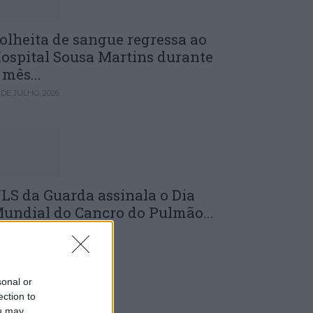
olheita de sangue regressa ao
ospital Sousa Martins durante
 mês...
 DE JULHO, 2026
LS da Guarda assinala o Dia
undial do Cancro do Pulmão...
 DE JULHO, 2026
sonal or
ection to
ou may