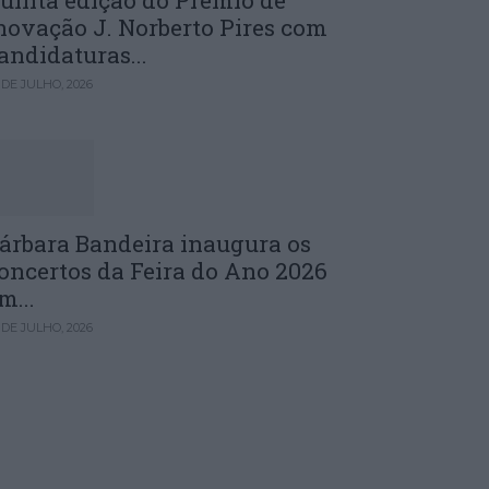
uinta edição do Prémio de
novação J. Norberto Pires com
andidaturas...
 DE JULHO, 2026
árbara Bandeira inaugura os
oncertos da Feira do Ano 2026
m...
 DE JULHO, 2026