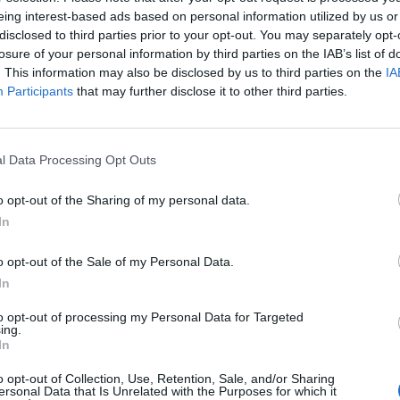
eing interest-based ads based on personal information utilized by us or
M
 munidos de receitas falsificadas e iam
disclosed to third parties prior to your opt-out. You may separately opt-
C
o Toseína em farmácias na zona de Lisboa,
losure of your personal information by third parties on the IAB’s list of
m comunicado a que a
TVC
teve acesso esta terça-
â
. This information may also be disclosed by us to third parties on the
IA
Participants
that may further disclose it to other third parties.
30
é um fármaco utilizado para combater a tosse
 nome Codeína. Por sua vez, a Codeína é um
l Data Processing Opt Outs
 pode causar dependência quando misturado com
ssume o nome de ‘Purple Drunk’.
o opt-out of the Sharing of my personal data.
C
In
encontra em expansão um pouco por todo o
d
 à heroína”, deu conta a PSP.
o opt-out of the Sale of my Personal Data.
c
In
30
beu desta célula em território nacional “de
to opt-out of processing my Personal Data for Targeted
o, acompanhando os levantamentos destes
ing.
 e Setúbal”.
In
o opt-out of Collection, Use, Retention, Sale, and/or Sharing
eitos foram detidos em flagrante delito,
ersonal Data that Is Unrelated with the Purposes for which it