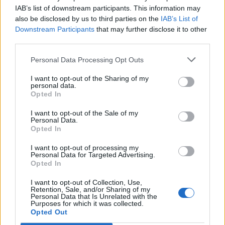
Capacita Jovem de Poiares aproxima
IAB’s list of downstream participants. This information may
jovens ao mundo do trabalho
also be disclosed by us to third parties on the
IAB’s List of
Downstream Participants
that may further disclose it to other
third parties.
Personal Data Processing Opt Outs
I want to opt-out of the Sharing of my
personal data.
Opted In
I want to opt-out of the Sale of my
Personal Data.
Colheita de sangue regressa ao
Opted In
Hospital Sousa Martins durante o mês
I want to opt-out of processing my
Personal Data for Targeted Advertising.
de agosto
Opted In
I want to opt-out of Collection, Use,
Retention, Sale, and/or Sharing of my
Personal Data that Is Unrelated with the
DESTAQUES
Purposes for which it was collected.
Opted Out