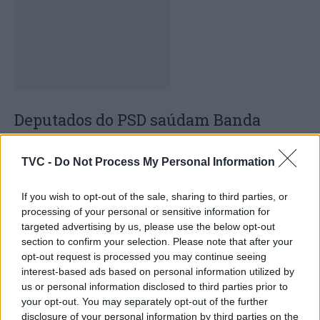
Deputados do PSD saúdam Banda
Sinfónica da ARMAB pelo 1º lugar no
certame internacional de Valência
TVC -
Do Not Process My Personal Information
If you wish to opt-out of the sale, sharing to third parties, or
processing of your personal or sensitive information for
targeted advertising by us, please use the below opt-out
section to confirm your selection. Please note that after your
opt-out request is processed you may continue seeing
interest-based ads based on personal information utilized by
us or personal information disclosed to third parties prior to
your opt-out. You may separately opt-out of the further
disclosure of your personal information by third parties on the