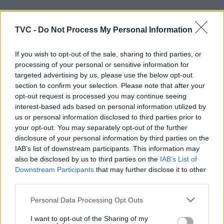
ARTIGOS RELACIONADOS
MAIS DO AUTOR
TVC -
Do Not Process My Personal Information
If you wish to opt-out of the sale, sharing to third parties, or
processing of your personal or sensitive information for
targeted advertising by us, please use the below opt-out
section to confirm your selection. Please note that after your
opt-out request is processed you may continue seeing
interest-based ads based on personal information utilized by
us or personal information disclosed to third parties prior to
your opt-out. You may separately opt-out of the further
Deputados do PSD saúdam Banda
disclosure of your personal information by third parties on the
IAB’s list of downstream participants. This information may
Sinfónica da ARMAB pelo 1º lugar no
also be disclosed by us to third parties on the
IAB’s List of
certame internacional de Valência
Downstream Participants
that may further disclose it to other
third parties.
Personal Data Processing Opt Outs
I want to opt-out of the Sharing of my