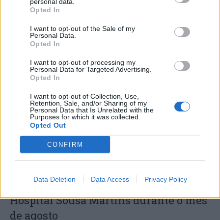
personal data.
Opted In
I want to opt-out of the Sale of my
Personal Data.
Opted In
Capacita Jovem de Poiares aproxima
I want to opt-out of processing my
Personal Data for Targeted Advertising.
jovens ao mundo do trabalho
Opted In
I want to opt-out of Collection, Use,
Retention, Sale, and/or Sharing of my
Personal Data that Is Unrelated with the
Purposes for which it was collected.
Opted Out
CONFIRM
Data Deletion
Data Access
Privacy Policy
Colheita de sangue regressa ao
Hospital Sousa Martins durante o mês
de agosto