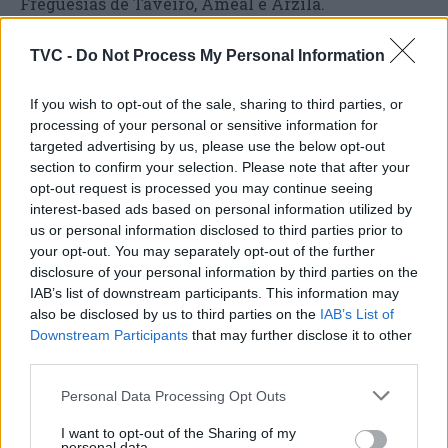
Freguesias de Taveiro, Ameal e Arzila.
Na ocasião, são homenageados os fundadores que
TVC -
Do Not Process My Personal Information
se mantêm no grupo, os casais Filomena Girão e
José Manuel Girão e Isabel Albuquerque e António
If you wish to opt-out of the sale, sharing to third parties, or
Carvalho.
processing of your personal or sensitive information for
targeted advertising by us, please use the below opt-out
section to confirm your selection. Please note that after your
opt-out request is processed you may continue seeing
interest-based ads based on personal information utilized by
us or personal information disclosed to third parties prior to
your opt-out. You may separately opt-out of the further
disclosure of your personal information by third parties on the
IAB’s list of downstream participants. This information may
also be disclosed by us to third parties on the
IAB’s List of
Downstream Participants
that may further disclose it to other
Artigo anterior
Próximo artigo
third parties.
Homem de 91 anos morre
Morreu Artur Jorge: tinha
atropelado no IC2 em
78 anos
Personal Data Processing Opt Outs
Pombal
I want to opt-out of the Sharing of my
personal data.