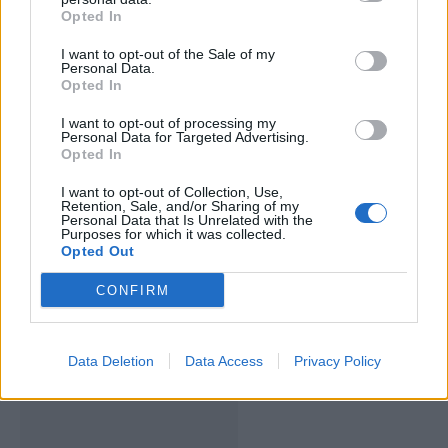
Opted In
ARTIGOS RELACIONADOS
MAIS DO AUTOR
I want to opt-out of the Sale of my
Personal Data.
Opted In
I want to opt-out of processing my
Personal Data for Targeted Advertising.
Opted In
I want to opt-out of Collection, Use,
Retention, Sale, and/or Sharing of my
Personal Data that Is Unrelated with the
Purposes for which it was collected.
Opted Out
Deputados do PSD saúdam Banda
CONFIRM
Sinfónica da ARMAB pelo 1º lugar no
certame internacional de Valência
Data Deletion
Data Access
Privacy Policy