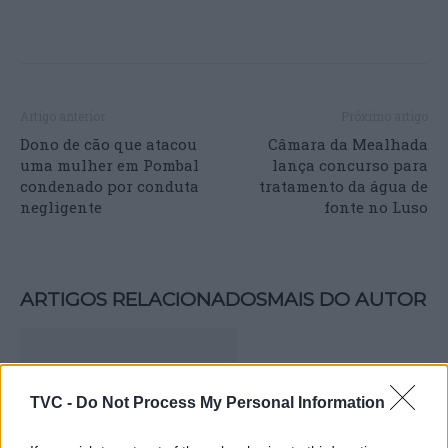
Artigo anterior
Próximo artigo
Dono de cão que atacou
Câmara da Mealhada
uma mulher em Pombal
lança concurso para
condenado por conduta
tratamento da água de
negligente
fonte no Luso
ARTIGOS RELACIONADOS
MAIS DO AUTOR
TVC -
Do Not Process My Personal Information