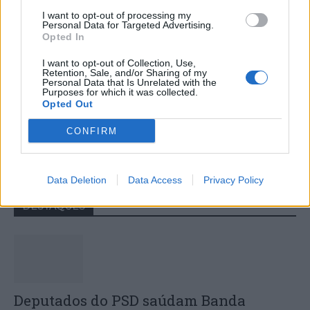
I want to opt-out of processing my
Personal Data for Targeted Advertising.
Opted In
I want to opt-out of Collection, Use,
Retention, Sale, and/or Sharing of my
Personal Data that Is Unrelated with the
Purposes for which it was collected.
Opted Out
Colheita de sangue regressa ao
CONFIRM
Hospital Sousa Martins durante o mês
de agosto
Data Deletion
Data Access
Privacy Policy
DESTAQUES
Deputados do PSD saúdam Banda