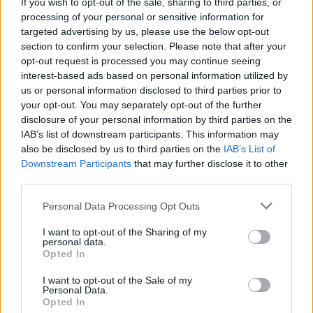
If you wish to opt-out of the sale, sharing to third parties, or
processing of your personal or sensitive information for
targeted advertising by us, please use the below opt-out
Deputados do PSD saúdam Banda
section to confirm your selection. Please note that after your
opt-out request is processed you may continue seeing
Sinfónica da ARMAB pelo 1º lugar no
interest-based ads based on personal information utilized by
certame internacional de Valência
us or personal information disclosed to third parties prior to
your opt-out. You may separately opt-out of the further
disclosure of your personal information by third parties on the
IAB’s list of downstream participants. This information may
also be disclosed by us to third parties on the
IAB’s List of
Downstream Participants
that may further disclose it to other
third parties.
Personal Data Processing Opt Outs
I want to opt-out of the Sharing of my
personal data.
Capacita Jovem de Poiares aproxima
Opted In
jovens ao mundo do trabalho
I want to opt-out of the Sale of my
Personal Data.
Opted In