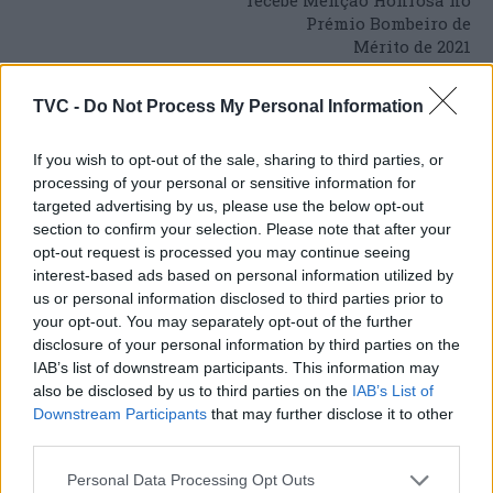
recebe Menção Honrosa no
Prémio Bombeiro de
Mérito de 2021
TVC -
Do Not Process My Personal Information
ARTIGOS RELACIONADOS
MAIS DO AUTOR
If you wish to opt-out of the sale, sharing to third parties, or
processing of your personal or sensitive information for
targeted advertising by us, please use the below opt-out
section to confirm your selection. Please note that after your
opt-out request is processed you may continue seeing
interest-based ads based on personal information utilized by
us or personal information disclosed to third parties prior to
your opt-out. You may separately opt-out of the further
disclosure of your personal information by third parties on the
IAB’s list of downstream participants. This information may
Deputados do PSD saúdam Banda
also be disclosed by us to third parties on the
IAB’s List of
Downstream Participants
that may further disclose it to other
Sinfónica da ARMAB pelo 1º lugar no
third parties.
certame internacional de Valência
Personal Data Processing Opt Outs