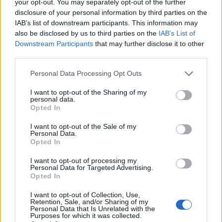
your opt-out. You may separately opt-out of the further
de Óbidos). Jorge Sampaio, membro da Comissão
disclosure of your personal information by third parties on the
Executiva da TCP, esteve também presente.
IAB’s list of downstream participants. This information may
also be disclosed by us to third parties on the
IAB’s List of
Downstream Participants
that may further disclose it to other
third parties.
Personal Data Processing Opt Outs
I want to opt-out of the Sharing of my
personal data.
Opted In
I want to opt-out of the Sale of my
Personal Data.
Artigo anterior
Próximo artigo
Opted In
Ílhavo: Orçamento de 2025
Jovens do ensino
aumentará a Coesão Social
profissional e secundário
I want to opt-out of processing my
Personal Data for Targeted Advertising.
de Anadia recebem bolsas
Opted In
de estudo
I want to opt-out of Collection, Use,
Retention, Sale, and/or Sharing of my
Personal Data that Is Unrelated with the
Purposes for which it was collected.