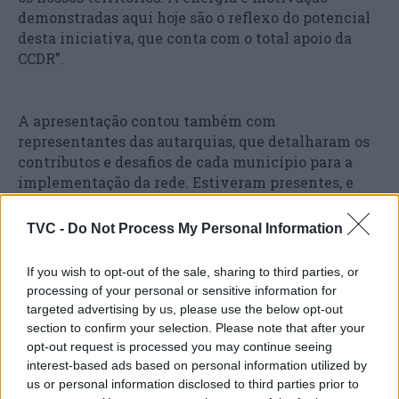
demonstradas aqui hoje são o reflexo do potencial
desta iniciativa, que conta com o total apoio da
CCDR”.
A apresentação contou também com
representantes das autarquias, que detalharam os
contributos e desafios de cada município para a
implementação da rede. Estiveram presentes, e
deram a conhecer os respetivos
contributos, Armindo Jacinto (presidente da
TVC -
Do Not Process My Personal Information
Câmara Municipal de Idanha-a-Nova), Conceição
Henriques (vereadora da Câmara Municipal das
If you wish to opt-out of the sale, sharing to third parties, or
Caldas da Rainha), Hélder Henriques (vice-
processing of your personal or sensitive information for
presidente da Câmara Municipal de Castelo
targeted advertising by us, please use the below opt-out
Branco), Regina Gouveia (vereadora da Câmara
section to confirm your selection. Please note that after your
Municipal da Covilhã), Anabela Graça (vice-
opt-out request is processed you may continue seeing
presidente da Câmara Municipal de Leiria)
interest-based ads based on personal information utilized by
us or personal information disclosed to third parties prior to
e Margarida Reis (vereadora na Câmara Municipal