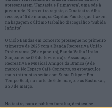
apresentarem “Fantasia e Primavera”, uma ode à
juventude. Num outro registo, o Cineteatro Alba
recebe, a 15 de março, os Capitão Fausto, que trazem
na bagagem o último trabalho discográfico “Subida
Infinita”.
O Ciclo Bandas em Concerto prossegue no primeiro
trimestre de 2025 com a Banda Recreativa União
Pinheirense (26 de janeiro), Banda Velha União
Sanjoanense (23 de fevereiro) e Associação
Recreativa e Musical Amigos da Branca (9 de
março). No Espaço Café-Concerto, os espetáculos
mais intimistas serão com Susie Filipe – Em
Tempo Real, na noite de 6 de março, e os Bastiskaf,
a 20 de março.
No teatro, para o público familiar, destaca-se
“Hansel e Gretel – A Casinha de Chocolate” a 22 de