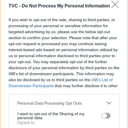
março, uma revisitação ao clássico dos irmãos
TVC -
Do Not Process My Personal Information
Grimm, inserida na programação do Encontro
Formativo “Para Além de Princesas e Dragões”.
If you wish to opt-out of the sale, sharing to third parties, or
Ainda no âmbito deste encontro estará patente,
processing of your personal or sensitive information for
entre 6 e 30 de março, a exposição de ilustração
targeted advertising by us, please use the below opt-out
“Maria Remédio”. Ainda no teatro, a 27 de março,
section to confirm your selection. Please note that after your
“Vida: Uma Aplicação” vai mergulhar na condição
opt-out request is processed you may continue seeing
humana na era digital, uma produção da Jobra no
interest-based ads based on personal information utilized by
âmbito do PANOS.
us or personal information disclosed to third parties prior to
your opt-out. You may separately opt-out of the further
disclosure of your personal information by third parties on the
No cinema, o Cineteatro Alba dá início a um novo
IAB’s list of downstream participants. This information may
ciclo temático denominado “Comunidade”, que
also be disclosed by us to third parties on the
IAB’s List of
visa celebrar as diferentes culturas que coexistem
Downstream Participants
that may further disclose it to other
na nossa sociedade, convidando à curiosidade e à
third parties.
aprendizagem do outro. O primeiro filme, a ser
exibido a 30 de março, será a produção indiana “All
Personal Data Processing Opt Outs
you can imagine as light”, de Payal Kapadia.
I want to opt-out of the Sharing of my
personal data.
Opted In
Toda a programação do Cineteatro Alba pode ser