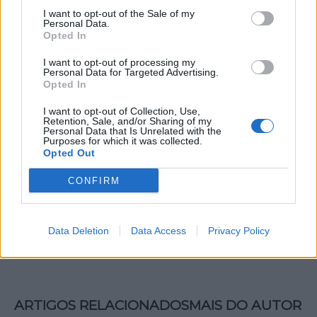
consultada
aqui
. Os bilhetes encontram-se à venda
I want to opt-out of the Sale of my
em BOLonline.
Personal Data.
Opted In
I want to opt-out of processing my
Personal Data for Targeted Advertising.
Opted In
I want to opt-out of Collection, Use,
Retention, Sale, and/or Sharing of my
Personal Data that Is Unrelated with the
Purposes for which it was collected.
Opted Out
Artigo anterior
Próximo artigo
CONFIRM
Turismo Centro de
Preservação do Barco
Portugal promove
Moliceiro em destaque no
gastronomia e enoturismo
evento em Aveiro
Data Deletion
Data Access
Privacy Policy
da região em Madrid
ARTIGOS RELACIONADOS
MAIS DO AUTOR