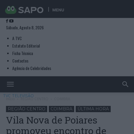
MENU
Sábado, Agosto 8, 2026
A TVC
Estatuto Editorial
Ficha Técnica
Contactos
Agência de Celebridades
TVC TELEVISÃO
Início
REGIÃO CENTRO
COIMBRA
REGIÃO CENTRO
COIMBRA
ÚLTIMA HORA
Vila Nova de Poiares
promoveu encontro de