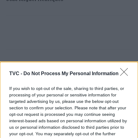
Artigo anterior
Próximo artigo
TVC -
Do Not Process My Personal Information
Enoturismo do Centro de
Coimbra acolhe a 2ª edição
Portugal regressa à maior
do UptoData – Encontro
feira mundial de turismo
Nacional de Estudantes de
If you wish to opt-out of the sale, sharing to third parties, or
para promover mais de
Ciência de Dados
processing of your personal or sensitive information for
1.000 experiências
targeted advertising by us, please use the below opt-out
section to confirm your selection. Please note that after your
opt-out request is processed you may continue seeing
interest-based ads based on personal information utilized by
us or personal information disclosed to third parties prior to
ARTIGOS RELACIONADOS
MAIS DO AUTOR
your opt-out. You may separately opt-out of the further