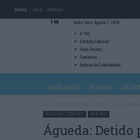
MENU
MAIL
JORNAIS
Sexta-feira, Agosto 7, 2026
A TVC
Estatuto Editorial
Ficha Técnica
Contactos
Agência de Celebridades
TVC TELEVISÃO
REGIÃO CENTRO
DESPORTO
CULTUR
Início
REGIÃO CENTRO
AVEIRO
Águeda: Detido
REGIÃO CENTRO
AVEIRO
Águeda: Detido