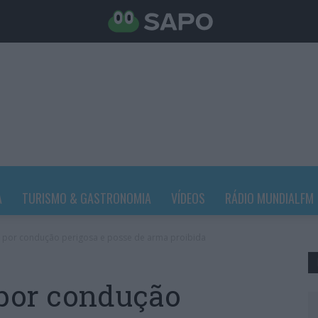
A
TURISMO & GASTRONOMIA
VÍDEOS
RÁDIO MUNDIALFM
 por condução perigosa e posse de arma proibida
 por condução