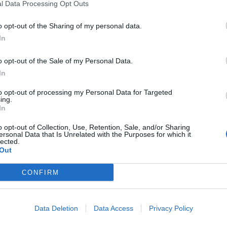
roibida);
l Data Processing Opt Outs
M
C
o opt-out of the Sharing of my personal data.
s estupefacientes;
â
In
30
o opt-out of the Sale of my Personal Data.
 x-ato).
In
 factos foram comunicados ao Tribunal Judicial de
to opt-out of processing my Personal Data for Targeted
ing.
In
C
o opt-out of Collection, Use, Retention, Sale, and/or Sharing
ersonal Data that Is Unrelated with the Purposes for which it
d
lected.
Out
c
30
CONFIRM
Data Deletion
Data Access
Privacy Policy
Próximo artigo