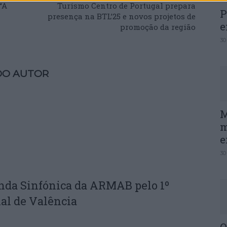
“A
Turismo Centro de Portugal prepara
P
presença na BTL’25 e novos projetos de
e
promoção da região
30
DO AUTOR
M
m
e
30
nda Sinfónica da ARMAB pelo 1º
al de Valência