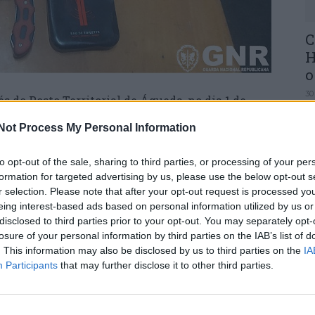
C
H
o
30
s do Posto Territorial de Águeda, no dia 1 de
s por condução perigosa e posse de arma
Not Process My Personal Information
 Vouga, no concelho de Águeda.
to opt-out of the sale, sharing to third parties, or processing of your per
ção rodoviária, os militares da Guarda deram
formation for targeted advertising by us, please use the below opt-out s
de passageiros. Na sequência da ação, o
r selection. Please note that after your opt-out request is processed y
U
itares e encetou uma fuga, adotando uma
eing interest-based ads based on personal information utilized by us or
M
ras de trânsito, até ser intercetado.
disclosed to third parties prior to your opt-out. You may separately opt-
30
losure of your personal information by third parties on the IAB’s list of
zada uma revista de segurança, uma busca ao
. This information may also be disclosed by us to third parties on the
IA
resultaram na detenção do suspeito e na
Participants
that may further disclose it to other third parties.