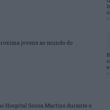
Q
I
c
30
proxima jovens ao mundo do
B
c
e
30
ao Hospital Sousa Martins durante o