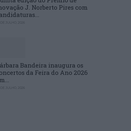
uinta edição do Prémio de
novação J. Norberto Pires com
andidaturas...
 DE JULHO, 2026
árbara Bandeira inaugura os
oncertos da Feira do Ano 2026
m...
 DE JULHO, 2026