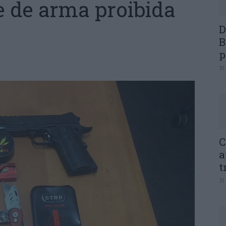
e de arma proibida
D
B
p
31
C
a
t
31