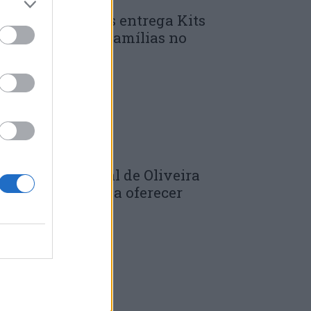
unicípio de Góis entrega Kits
omunitários às famílias no
mbito do...
 DE JULHO, 2026
âmara Municipal de Oliveira
o Hospital volta a oferecer
adernos de...
 DE JULHO, 2026