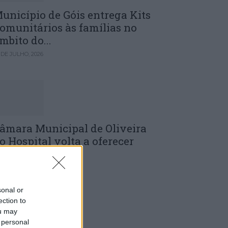
unicípio de Góis entrega Kits
omunitários às famílias no
mbito do...
 DE JULHO, 2026
âmara Municipal de Oliveira
o Hospital volta a oferecer
adernos de...
 DE JULHO, 2026
sonal or
ection to
ou may
 personal