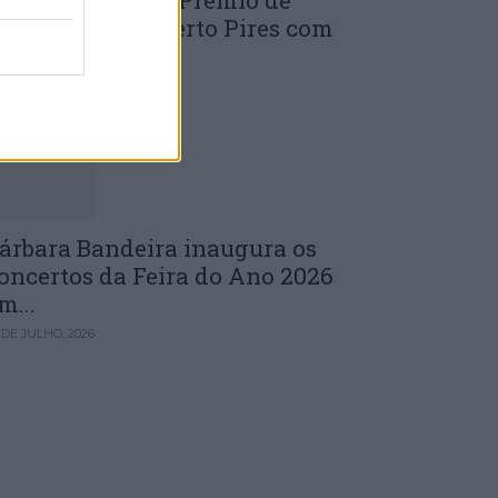
uinta edição do Prémio de
novação J. Norberto Pires com
andidaturas...
 DE JULHO, 2026
árbara Bandeira inaugura os
oncertos da Feira do Ano 2026
m...
 DE JULHO, 2026