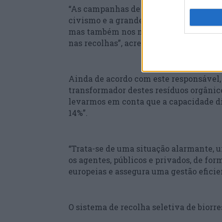
“As campanhas de sensibilização tiver
civismo e a grande adesão à correta se
mas também nos meses seguintes, em 
nas recolhas”, acrescentou.
Ainda de acordo com este responsável, 
transformador destes resíduos orgânicos
levarmos em conta que a capacidade di
14%”.
“Trata-se de uma situação alarmante, 
os agentes, públicos e privados, de for
europeias e assegura uma gestão eficien
O sistema de recolha seletiva de biorre