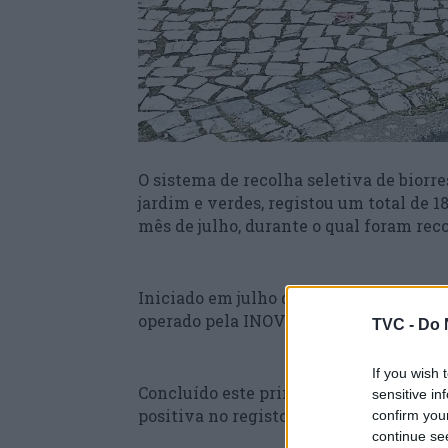
O sistema de recolha seletiva de biorre
jardim e verdes, registou um total de 1
mês de julho, durante o qual foram rec
Iniciado em julho de 2023 em algumas 
operado pela INOVA-EM apenas ficou ace
TVC -
Do 
If you wish 
Concluído este primeiro ano de ativid
sensitive in
positiva no registo de recolhas mensai
confirm you
continue se