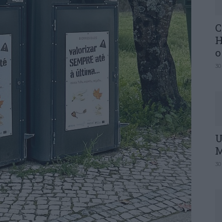
C
H
o
30
U
M
30