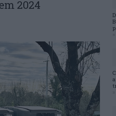
 em 2024
D
B
p
31
C
a
t
31