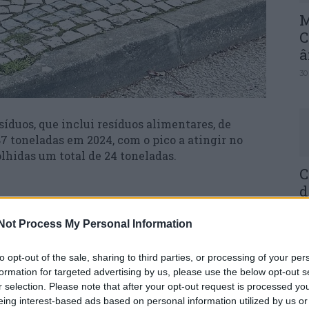
M
C
â
30
síduos, que inclui resíduos alimentares, de
87 toneladas em 2024, com o pico a atingir no
olhidas um total de 24 toneladas.
C
d
freguesias de Cantanhede, este novo sistema
c
ssível a todo o concelho no início de 2024.
Not Process My Personal Information
30
to opt-out of the sale, sharing to third parties, or processing of your per
ade, constata-se uma curva ascendente muito
formation for targeted advertising by us, please use the below opt-out s
s.
r selection. Please note that after your opt-out request is processed y
eing interest-based ads based on personal information utilized by us or