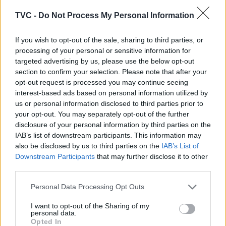
ARTIGOS RELACIONADOS
MAIS DO AUTOR
TVC -
Do Not Process My Personal Information
If you wish to opt-out of the sale, sharing to third parties, or
processing of your personal or sensitive information for
targeted advertising by us, please use the below opt-out
section to confirm your selection. Please note that after your
opt-out request is processed you may continue seeing
interest-based ads based on personal information utilized by
us or personal information disclosed to third parties prior to
Deputados do PSD saúdam Banda
your opt-out. You may separately opt-out of the further
disclosure of your personal information by third parties on the
Sinfónica da ARMAB pelo 1º lugar no
IAB’s list of downstream participants. This information may
certame internacional de Valência
also be disclosed by us to third parties on the
IAB’s List of
Downstream Participants
that may further disclose it to other
third parties.
Personal Data Processing Opt Outs
I want to opt-out of the Sharing of my
personal data.
Opted In