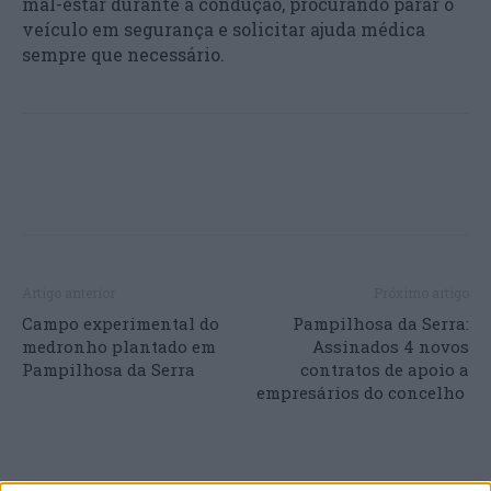
mal-estar durante a condução, procurando parar o
veículo em segurança e solicitar ajuda médica
sempre que necessário.
Artigo anterior
Próximo artigo
Campo experimental do
Pampilhosa da Serra:
medronho plantado em
Assinados 4 novos
Pampilhosa da Serra
contratos de apoio a
empresários do concelho