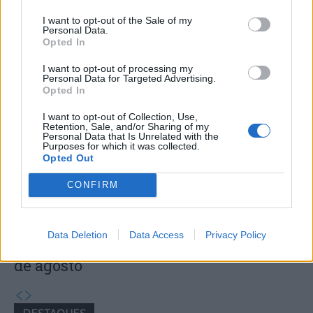
I want to opt-out of the Sale of my
Personal Data.
Capacita Jovem de Poiares aproxima
Opted In
jovens ao mundo do trabalho
I want to opt-out of processing my
Personal Data for Targeted Advertising.
Opted In
I want to opt-out of Collection, Use,
Retention, Sale, and/or Sharing of my
Personal Data that Is Unrelated with the
Purposes for which it was collected.
Opted Out
CONFIRM
Colheita de sangue regressa ao
Data Deletion
Data Access
Privacy Policy
Hospital Sousa Martins durante o mês
de agosto