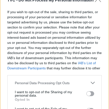
TVC -
Do Not Process My Personal Information
If you wish to opt-out of the sale, sharing to third parties, or
processing of your personal or sensitive information for
targeted advertising by us, please use the below opt-out
section to confirm your selection. Please note that after your
opt-out request is processed you may continue seeing
interest-based ads based on personal information utilized by
us or personal information disclosed to third parties prior to
Artigo anterior
Próximo artigo
your opt-out. You may separately opt-out of the further
Cantanhede: Miguel
Vitória justa e merecida no
disclosure of your personal information by third parties on the
Veloso e José Veloso
Rali Alitém
IAB’s list of downstream participants. This information may
conquistam o terceiro
also be disclosed by us to third parties on the
IAB’s List of
lugar do Festival Nacional
Downstream Participants
that may further disclose it to other
da Canção Rural
third parties.
Personal Data Processing Opt Outs
I want to opt-out of the Sharing of my
ARTIGOS RELACIONADOS
MAIS DO AUTOR
personal data.
Opted In
I want to opt-out of the Sale of my