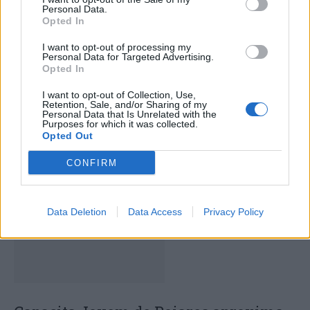
Personal Data.
Opted In
I want to opt-out of processing my
Personal Data for Targeted Advertising.
Opted In
I want to opt-out of Collection, Use,
Retention, Sale, and/or Sharing of my
Deputados do PSD saúdam Banda
Personal Data that Is Unrelated with the
Purposes for which it was collected.
Sinfónica da ARMAB pelo 1º lugar no
Opted Out
certame internacional de Valência
CONFIRM
Data Deletion
Data Access
Privacy Policy