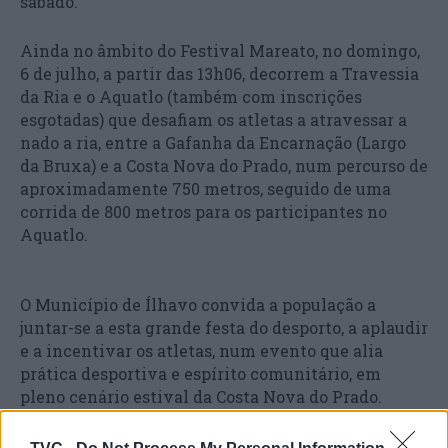
sábado.
Ainda no âmbito do Festival Mareato, no domingo,
6 de julho, a partir das 13h06, decorrem a Travessia
da Ria e o Aquatlo (também com inscrições
esgotadas) que desafiam os atletas a atravessar a
nado a ria, entre a Gafanha da Encarnação (Largo
da Bruxa) e a Costa Nova do Prado, num percurso de
aproximadamente 750 metros, seguido de uma
corrida de 800 metros para os participantes no
Aquatlo.
O Município de Ílhavo convida a população a
juntar-se a esta grande festa do desporto, a aplaudir
e a incentivar os atletas, num evento que alia
prática desportiva e espírito comunitário, em
pleno cenário estival da Costa Nova do Prado.