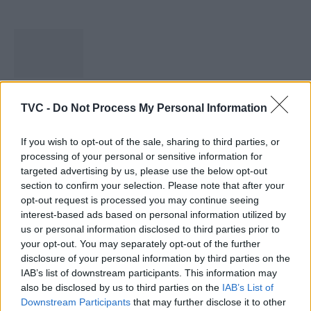
Capacita Jovem de Poiares aproxima
TVC -
Do Not Process My Personal Information
jovens ao mundo do trabalho
31 DE JULHO, 2026
If you wish to opt-out of the sale, sharing to third parties, or
processing of your personal or sensitive information for
targeted advertising by us, please use the below opt-out
section to confirm your selection. Please note that after your
opt-out request is processed you may continue seeing
interest-based ads based on personal information utilized by
Colheita de sangue regressa ao Hospital
us or personal information disclosed to third parties prior to
your opt-out. You may separately opt-out of the further
Sousa Martins durante o mês...
disclosure of your personal information by third parties on the
30 DE JULHO, 2026
IAB’s list of downstream participants. This information may
also be disclosed by us to third parties on the
IAB’s List of
Downstream Participants
that may further disclose it to other