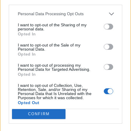
third parties.
Personal Data Processing Opt Outs
ULS da Guarda assinala o Dia Mundial
I want to opt-out of the Sharing of my
personal data.
do Cancro do Pulmão...
Opted In
30 DE JULHO, 2026
I want to opt-out of the Sale of my
Personal Data.
Opted In
I want to opt-out of processing my
Personal Data for Targeted Advertising.
Opted In
Município de Góis entrega Kits
I want to opt-out of Collection, Use,
Comunitários às famílias no âmbito do...
Retention, Sale, and/or Sharing of my
Personal Data that Is Unrelated with the
Purposes for which it was collected.
30 DE JULHO, 2026
Opted Out
CONFIRM