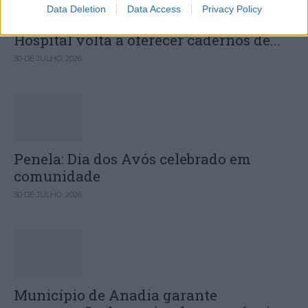
Data Deletion
Data Access
Privacy Policy
Câmara Municipal de Oliveira do
Hospital volta a oferecer cadernos de...
30 DE JULHO, 2026
Penela: Dia dos Avós celebrado em
comunidade
30 DE JULHO, 2026
Município de Anadia garante