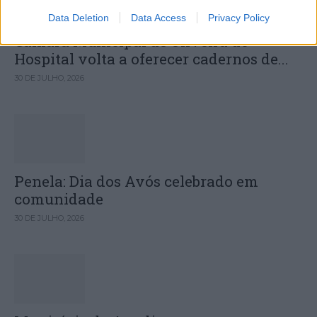
Data Deletion
Data Access
Privacy Policy
Câmara Municipal de Oliveira do
Hospital volta a oferecer cadernos de...
30 DE JULHO, 2026
Penela: Dia dos Avós celebrado em
comunidade
30 DE JULHO, 2026