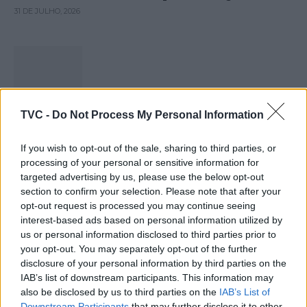
31 DE JULHO, 2026
Capacita Jovem de Poiares aproxima
TVC -
Do Not Process My Personal Information
jovens ao mundo do trabalho
31 DE JULHO, 2026
If you wish to opt-out of the sale, sharing to third parties, or
processing of your personal or sensitive information for
targeted advertising by us, please use the below opt-out
section to confirm your selection. Please note that after your
opt-out request is processed you may continue seeing
interest-based ads based on personal information utilized by
us or personal information disclosed to third parties prior to
Colheita de sangue regressa ao Hospital
your opt-out. You may separately opt-out of the further
Sousa Martins durante o mês...
disclosure of your personal information by third parties on the
IAB’s list of downstream participants. This information may
30 DE JULHO, 2026
also be disclosed by us to third parties on the
IAB’s List of
Downstream Participants
that may further disclose it to other