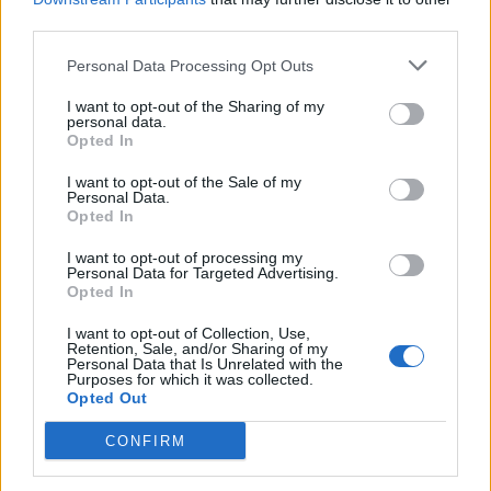
third parties.
Personal Data Processing Opt Outs
I want to opt-out of the Sharing of my
ULS da Guarda assinala o Dia Mundial
personal data.
Opted In
do Cancro do Pulmão...
30 DE JULHO, 2026
I want to opt-out of the Sale of my
Personal Data.
Opted In
I want to opt-out of processing my
Personal Data for Targeted Advertising.
Opted In
Município de Góis entrega Kits
I want to opt-out of Collection, Use,
Retention, Sale, and/or Sharing of my
Comunitários às famílias no âmbito do...
Personal Data that Is Unrelated with the
Purposes for which it was collected.
30 DE JULHO, 2026
Opted Out
CONFIRM