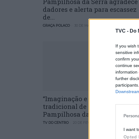
Pampilhosa da Serra agradece
dadores e alerta para escassez
de...
-
GRAÇA POLACO
30 DE MARÇO, 2023
TVC -
Do 
If you wish 
sensitive in
confirm you
continue se
information 
further disc
participants
Downstream 
“Imaginação e sátira” no cortej
tradicional de Carnaval da
Pampilhosa da...
Persona
-
TV DO CENTRO
20 DE FEVEREIRO, 2023
I want t
Opted 