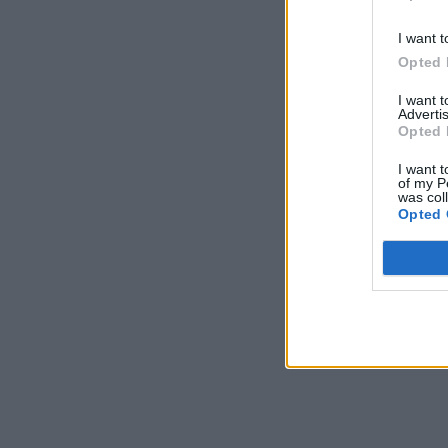
I want t
Opted 
I want 
Advertis
Opted 
I want t
of my P
was col
Opted 