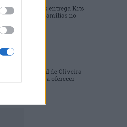
unicípio de Góis entrega Kits
omunitários às famílias no
mbito do...
 DE JULHO, 2026
âmara Municipal de Oliveira
o Hospital volta a oferecer
adernos de...
 DE JULHO, 2026