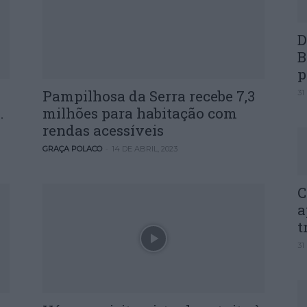
D
B
p
Pampilhosa da Serra recebe 7,3
31
.
milhões para habitação com
rendas acessíveis
-
GRAÇA POLACO
14 DE ABRIL, 2023
C
a
t
31