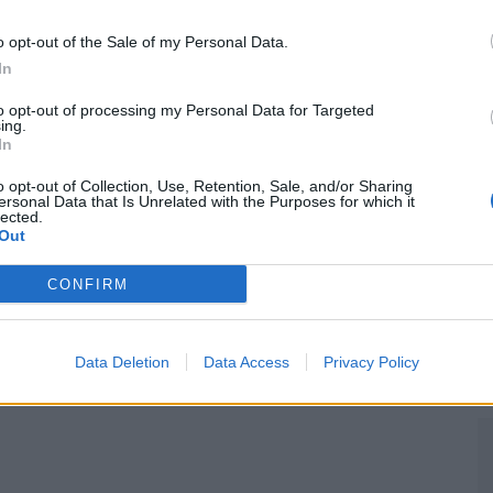
M
o opt-out of the Sale of my Personal Data.
C
In
â
to opt-out of processing my Personal Data for Targeted
30
ing.
In
o opt-out of Collection, Use, Retention, Sale, and/or Sharing
ersonal Data that Is Unrelated with the Purposes for which it
lected.
Out
C
CONFIRM
d
c
Data Deletion
Data Access
Privacy Policy
30