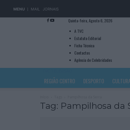
MENU
MAIL
JORNAIS
Quinta-feira, Agosto 6, 2026
A TVC
Estatuto Editorial
Ficha Técnica
Contactos
Agência de Celebridades
TVC TELEVISÃO
REGIÃO CENTRO
DESPORTO
CULTUR
Início
Tags
Pampilhosa da Serra
Tag: Pampilhosa da 