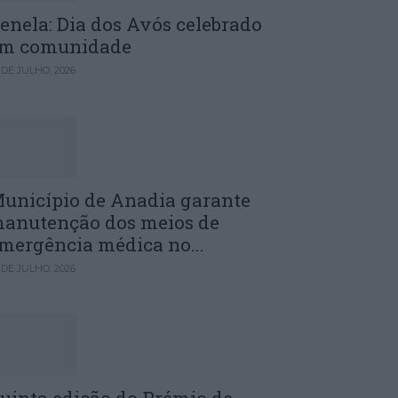
enela: Dia dos Avós celebrado
m comunidade
 DE JULHO, 2026
unicípio de Anadia garante
anutenção dos meios de
mergência médica no...
 DE JULHO, 2026