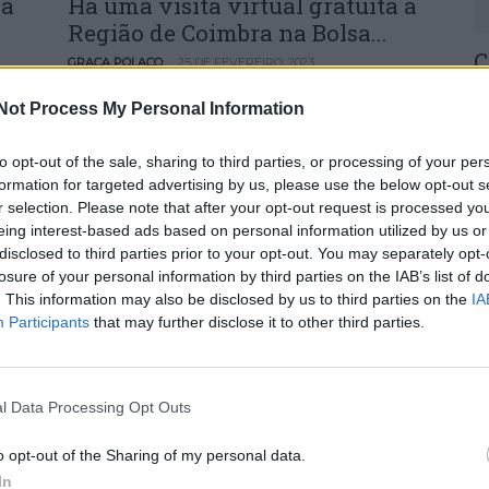
 a
Há uma visita virtual gratuita à
Região de Coimbra na Bolsa...
C
-
GRAÇA POLACO
25 DE FEVEREIRO, 2023
H
Not Process My Personal Information
o
30
to opt-out of the sale, sharing to third parties, or processing of your per
formation for targeted advertising by us, please use the below opt-out s
r selection. Please note that after your opt-out request is processed y
eing interest-based ads based on personal information utilized by us or
disclosed to third parties prior to your opt-out. You may separately opt-
losure of your personal information by third parties on the IAB’s list of
U
. This information may also be disclosed by us to third parties on the
IA
Participants
that may further disclose it to other third parties.
M
o
30
l Data Processing Opt Outs
o opt-out of the Sharing of my personal data.
In