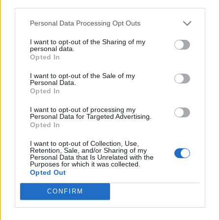
third parties.
Personal Data Processing Opt Outs
ULS da Guarda assinala o Dia Mundial
I want to opt-out of the Sharing of my
personal data.
do Cancro do Pulmão...
Opted In
30 DE JULHO, 2026
I want to opt-out of the Sale of my
Personal Data.
Opted In
I want to opt-out of processing my
Personal Data for Targeted Advertising.
Opted In
Município de Góis entrega Kits
I want to opt-out of Collection, Use,
Comunitários às famílias no âmbito do...
Retention, Sale, and/or Sharing of my
Personal Data that Is Unrelated with the
Purposes for which it was collected.
30 DE JULHO, 2026
Opted Out
CONFIRM