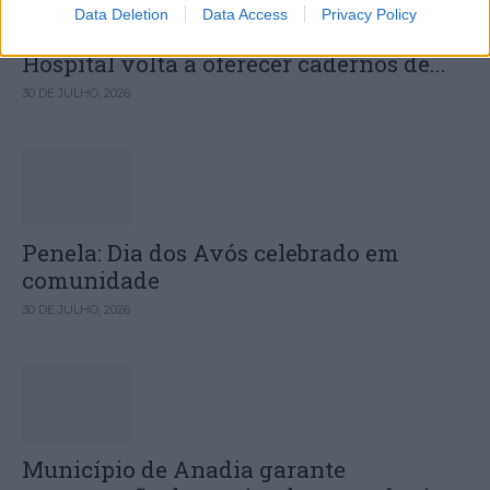
Data Deletion
Data Access
Privacy Policy
Câmara Municipal de Oliveira do
Hospital volta a oferecer cadernos de...
30 DE JULHO, 2026
Penela: Dia dos Avós celebrado em
comunidade
30 DE JULHO, 2026
Município de Anadia garante