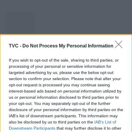
Capacita Jovem de Poiares aproxima
TVC -
Do Not Process My Personal Information
jovens ao mundo do trabalho
31 DE JULHO, 2026
If you wish to opt-out of the sale, sharing to third parties, or
processing of your personal or sensitive information for
targeted advertising by us, please use the below opt-out
section to confirm your selection. Please note that after your
opt-out request is processed you may continue seeing
interest-based ads based on personal information utilized by
Colheita de sangue regressa ao Hospital
us or personal information disclosed to third parties prior to
your opt-out. You may separately opt-out of the further
Sousa Martins durante o mês...
disclosure of your personal information by third parties on the
30 DE JULHO, 2026
IAB’s list of downstream participants. This information may
also be disclosed by us to third parties on the
IAB’s List of
Downstream Participants
that may further disclose it to other