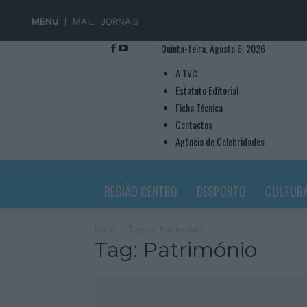
MENU
MAIL
JORNAIS
Quinta-feira, Agosto 6, 2026
A TVC
Estatuto Editorial
Ficha Técnica
Contactos
Agência de Celebridades
TVC TELEVISÃO
REGIÃO CENTRO
DESPORTO
CULTUR
Início
Tags
Património
Tag: Património