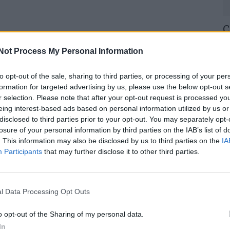
C
H
Not Process My Personal Information
o
30
to opt-out of the sale, sharing to third parties, or processing of your per
formation for targeted advertising by us, please use the below opt-out s
r selection. Please note that after your opt-out request is processed y
eing interest-based ads based on personal information utilized by us or
disclosed to third parties prior to your opt-out. You may separately opt-
losure of your personal information by third parties on the IAB’s list of
U
. This information may also be disclosed by us to third parties on the
IA
Participants
that may further disclose it to other third parties.
M
30
l Data Processing Opt Outs
o opt-out of the Sharing of my personal data.
In