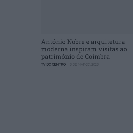
António Nobre e arquitetura
moderna inspiram visitas ao
património de Coimbra
-
TV DO CENTRO
3 DE MARÇO, 2023