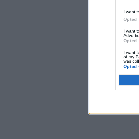
I want t
Opted 
I want 
Advertis
Opted 
I want t
of my P
was col
Opted 