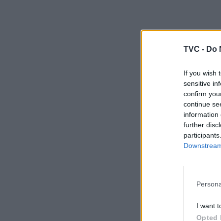
TVC -
Do 
If you wish 
sensitive in
confirm you
continue se
information 
further disc
participants
Downstream 
Persona
I want t
Opted 