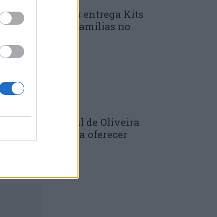
unicípio de Góis entrega Kits
omunitários às famílias no
mbito do...
 DE JULHO, 2026
âmara Municipal de Oliveira
o Hospital volta a oferecer
adernos de...
 DE JULHO, 2026