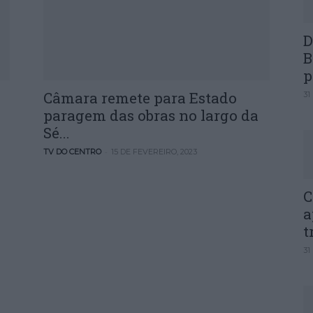
D
B
p
Câmara remete para Estado
31
paragem das obras no largo da
Sé...
-
TV DO CENTRO
15 DE FEVEREIRO, 2023
C
a
t
31