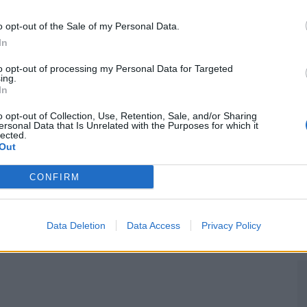
M
o opt-out of the Sale of my Personal Data.
C
In
â
to opt-out of processing my Personal Data for Targeted
30
ing.
In
o opt-out of Collection, Use, Retention, Sale, and/or Sharing
ersonal Data that Is Unrelated with the Purposes for which it
lected.
Out
C
CONFIRM
d
c
Data Deletion
Data Access
Privacy Policy
30