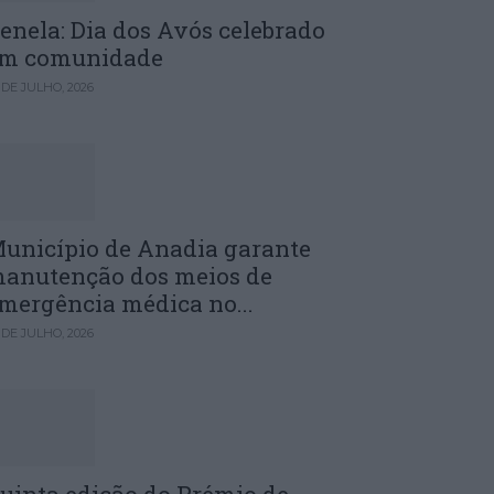
enela: Dia dos Avós celebrado
m comunidade
 DE JULHO, 2026
unicípio de Anadia garante
anutenção dos meios de
mergência médica no...
 DE JULHO, 2026