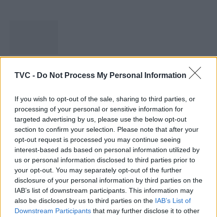
Capacita Jovem de Poiares aproxima
TVC -
Do Not Process My Personal Information
jovens ao mundo do trabalho
31 DE JULHO, 2026
If you wish to opt-out of the sale, sharing to third parties, or
processing of your personal or sensitive information for
targeted advertising by us, please use the below opt-out
section to confirm your selection. Please note that after your
opt-out request is processed you may continue seeing
interest-based ads based on personal information utilized by
Colheita de sangue regressa ao Hospital
us or personal information disclosed to third parties prior to
your opt-out. You may separately opt-out of the further
Sousa Martins durante o mês...
disclosure of your personal information by third parties on the
30 DE JULHO, 2026
IAB’s list of downstream participants. This information may
also be disclosed by us to third parties on the
IAB’s List of
Downstream Participants
that may further disclose it to other