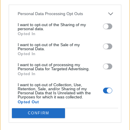
third parties.
Personal Data Processing Opt Outs
ULS da Guarda assinala o Dia Mundial
I want to opt-out of the Sharing of my
personal data.
do Cancro do Pulmão...
Opted In
30 DE JULHO, 2026
I want to opt-out of the Sale of my
Personal Data.
Opted In
I want to opt-out of processing my
Personal Data for Targeted Advertising.
Opted In
Município de Góis entrega Kits
I want to opt-out of Collection, Use,
Comunitários às famílias no âmbito do...
Retention, Sale, and/or Sharing of my
Personal Data that Is Unrelated with the
Purposes for which it was collected.
30 DE JULHO, 2026
Opted Out
CONFIRM