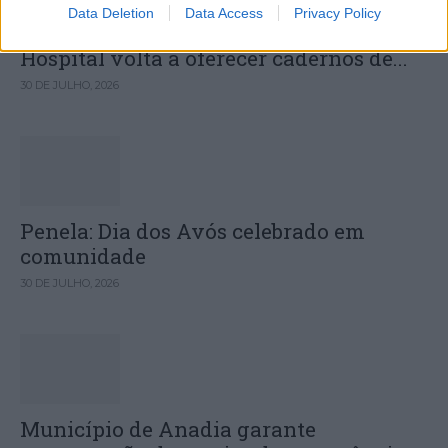
Data Deletion
Data Access
Privacy Policy
Câmara Municipal de Oliveira do
Hospital volta a oferecer cadernos de...
30 DE JULHO, 2026
Penela: Dia dos Avós celebrado em
comunidade
30 DE JULHO, 2026
Município de Anadia garante