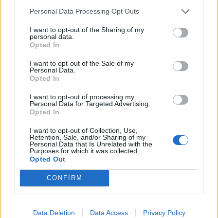
PS indica Marta Temido
Pedro Gonçalves será o
Personal Data Processing Opt Outs
para vice-presidente da
novo comandante distrital
comissão de revisão
da GNR da Guarda
I want to opt-out of the Sharing of my
personal data.
constitucional
Opted In
I want to opt-out of the Sale of my
Personal Data.
Opted In
ARTIGOS RELACIONADOS
MAIS DO AUTOR
I want to opt-out of processing my
Personal Data for Targeted Advertising.
Opted In
I want to opt-out of Collection, Use,
Retention, Sale, and/or Sharing of my
Personal Data that Is Unrelated with the
Purposes for which it was collected.
Opted Out
CONFIRM
Colheita de sangue regressa ao
Hospital Sousa Martins durante o mês
Data Deletion
Data Access
Privacy Policy