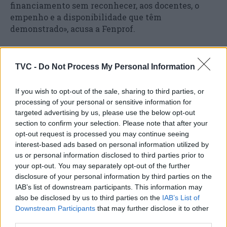
financiamento sem reconhecer, aos docentes, o
empenho e a disponibilidade que têm
demonstrado», acusa a Fenprof.
De acordo com esta estrutura sindical, as
reivindicações destes docentes são pela
TVC -
Do Not Process My Personal Information
valorização salarial, aumentos salariais com
efeitos a Janeiro e pelo desbloqueamento da
If you wish to opt-out of the sale, sharing to third parties, or
progressão da carreira para os educadores em
processing of your personal or sensitive information for
creche.
targeted advertising by us, please use the below opt-out
section to confirm your selection. Please note that after your
opt-out request is processed you may continue seeing
interest-based ads based on personal information utilized by
us or personal information disclosed to third parties prior to
your opt-out. You may separately opt-out of the further
disclosure of your personal information by third parties on the
IAB’s list of downstream participants. This information may
also be disclosed by us to third parties on the
IAB’s List of
Downstream Participants
that may further disclose it to other
third parties.
Artigo anterior
Próximo artigo