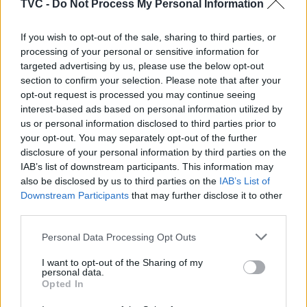
TVC -
Do Not Process My Personal Information
If you wish to opt-out of the sale, sharing to third parties, or
processing of your personal or sensitive information for
targeted advertising by us, please use the below opt-out
section to confirm your selection. Please note that after your
Deputados do PSD saúdam Banda
opt-out request is processed you may continue seeing
interest-based ads based on personal information utilized by
Sinfónica da ARMAB pelo 1º lugar no
us or personal information disclosed to third parties prior to
certame internacional de Valência
your opt-out. You may separately opt-out of the further
disclosure of your personal information by third parties on the
IAB’s list of downstream participants. This information may
also be disclosed by us to third parties on the
IAB’s List of
Downstream Participants
that may further disclose it to other
third parties.
Personal Data Processing Opt Outs
I want to opt-out of the Sharing of my
personal data.
Opted In
Município de Anadia garante