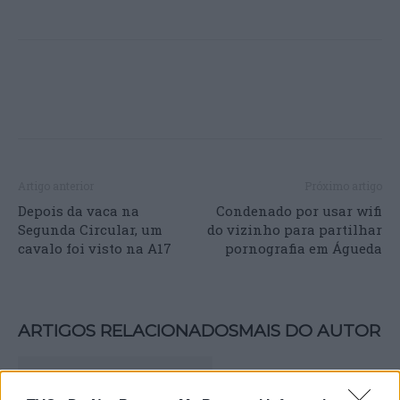
Artigo anterior
Próximo artigo
Depois da vaca na
Condenado por usar wifi
Segunda Circular, um
do vizinho para partilhar
cavalo foi visto na A17
pornografia em Águeda
ARTIGOS RELACIONADOS
MAIS DO AUTOR