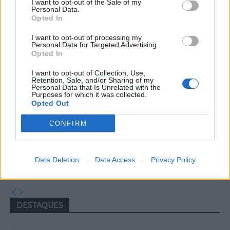
I want to opt-out of the Sale of my
manutenção dos meios de emergência
Personal Data.
Opted In
médica no concelho
I want to opt-out of processing my
Personal Data for Targeted Advertising.
Opted In
I want to opt-out of Collection, Use,
Retention, Sale, and/or Sharing of my
Personal Data that Is Unrelated with the
Purposes for which it was collected.
Opted Out
CONFIRM
Comemorações da Juventude
regressam a Ovar com mais de 50
Data Deletion
Data Access
Privacy Policy
atividades gratuitas em agosto
DESTAQUES