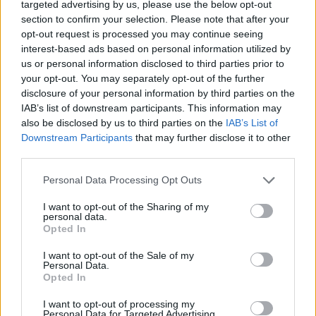
targeted advertising by us, please use the below opt-out
jovens ao mundo do trabalho
section to confirm your selection. Please note that after your
opt-out request is processed you may continue seeing
interest-based ads based on personal information utilized by
us or personal information disclosed to third parties prior to
your opt-out. You may separately opt-out of the further
disclosure of your personal information by third parties on the
IAB’s list of downstream participants. This information may
also be disclosed by us to third parties on the
IAB’s List of
Downstream Participants
that may further disclose it to other
third parties.
Município de Góis entrega Kits
Personal Data Processing Opt Outs
Comunitários às famílias no âmbito
I want to opt-out of the Sharing of my
do projeto “Acolher em Comunidade”
personal data.
Opted In
I want to opt-out of the Sale of my
Personal Data.
Opted In
I want to opt-out of processing my
Personal Data for Targeted Advertising.