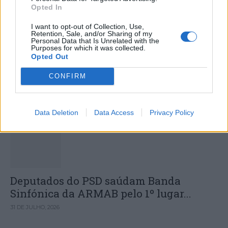
Opted In
I want to opt-out of Collection, Use,
Retention, Sale, and/or Sharing of my
Personal Data that Is Unrelated with the
Câmara Municipal de Oliveira do
Purposes for which it was collected.
Opted Out
Hospital volta a oferecer cadernos de
exercícios aos alunos do 1ª Ciclo
CONFIRM
DESTAQUES
Data Deletion
Data Access
Privacy Policy
Deputados do PSD saúdam Banda
Sinfónica da ARMAB pelo 1º lugar...
31 DE JULHO, 2026