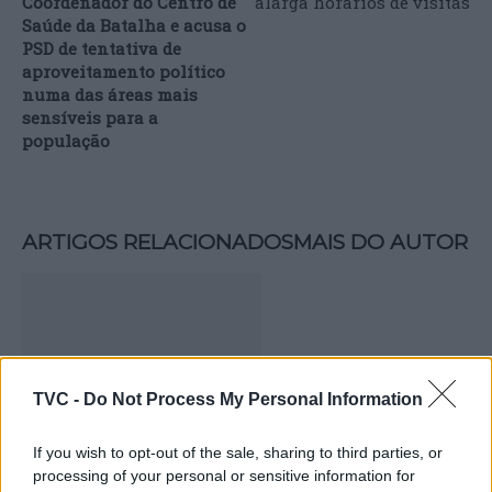
Coordenador do Centro de
alarga horários de visitas
Saúde da Batalha e acusa o
PSD de tentativa de
aproveitamento político
numa das áreas mais
sensíveis para a
população
ARTIGOS RELACIONADOS
MAIS DO AUTOR
TVC -
Do Not Process My Personal Information
If you wish to opt-out of the sale, sharing to third parties, or
processing of your personal or sensitive information for
Capacita Jovem de Poiares aproxima