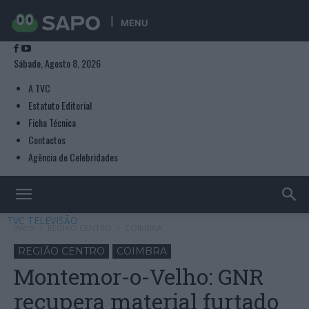
MENU
Sábado, Agosto 8, 2026
A TVC
Estatuto Editorial
Ficha Técnica
Contactos
Agência de Celebridades
TVC TELEVISÃO
Início
REGIÃO CENTRO
COIMBRA
REGIÃO CENTRO
COIMBRA
Montemor-o-Velho: GNR
recupera material furtado