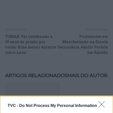
Artigo anterior
Próximo artigo
TOMAR: Pai condenado a
Professores em
10 anos de prisão por
Manifestação na Escola
violar filha menor durante
Secundária Adolfo Portela
cinco anos.
em Águeda
ARTIGOS RELACIONADOS
MAIS DO AUTOR
TVC -
Do Not Process My Personal Information