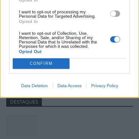
I want to opt-out of processing my
Personal Data for Targeted Advertising.
Opted In
I want to opt-out of Collection, Use,
Retention, Sale, and/or Sharing of my
Personal Data that Is Unrelated with the
Purposes for which it was collected.
Opted Out
Politécnico da Guarda dinamizou três
CONFIRM
sessões científicas no Encontro
Ciência e Inovação 2026
Data Deletion
Data Access
Privacy Policy
DESTAQUES