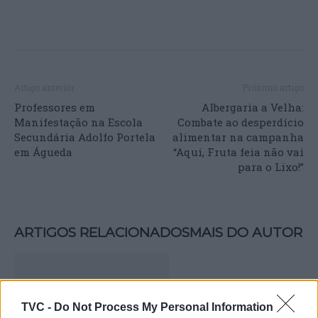
Artigo anterior
Próximo artigo
Professores em
Albergaria a Velha:
Manifestação na Escola
Combate ao desperdício
Secundária Adolfo Portela
alimentar na campanha
em Águeda
“Aqui, Fruta feia não vai
para o Lixo!”
ARTIGOS RELACIONADOS
MAIS DO AUTOR
TVC -
Do Not Process My Personal Information