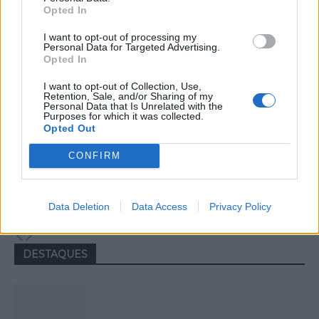
sensibilização aberta à comunidade
Opted In
I want to opt-out of processing my
Personal Data for Targeted Advertising.
Opted In
I want to opt-out of Collection, Use,
Retention, Sale, and/or Sharing of my
Personal Data that Is Unrelated with the
Purposes for which it was collected.
Opted Out
Politécnico da Guarda dinamizou três
CONFIRM
sessões científicas no Encontro
Ciência e Inovação 2026
Data Deletion
Data Access
Privacy Policy
DESTAQUES