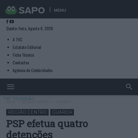
MENU
Quinta-feira, Agosto 6, 2026
A TVC
Estatuto Editorial
Ficha Técnica
Contactos
Agência de Celebridades
TVC TELEVISÃO
Início
REGIÃO CENTRO
GUARDA
REGIÃO CENTRO
GUARDA
PSP efetua quatro
detenções