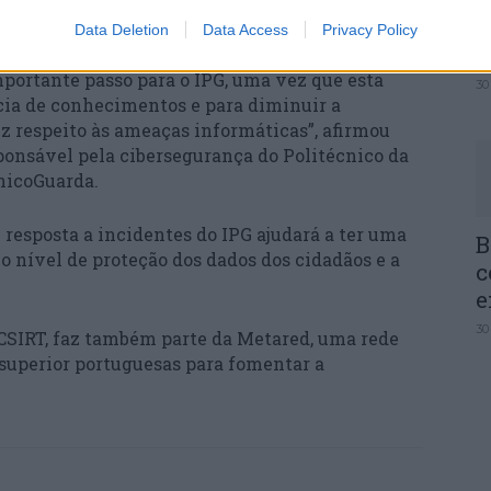
Q
breve, cursos da Academia do Centro Nacional de
I
Data Deletion
Data Access
Privacy Policy
c
portante passo para o IPG, uma vez que esta
30
cia de conhecimentos e para diminuir a
z respeito às ameaças informáticas”, afirmou
sponsável pela cibersegurança do Politécnico da
nicoGuarda.
 resposta a incidentes do IPG ajudará a ter uma
B
nível de proteção dos dados dos cidadãos e a
c
e
30
 CSIRT, faz também parte da Metared, uma rede
 superior portuguesas para fomentar a