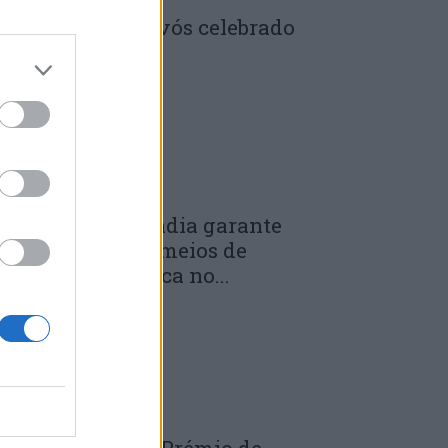
enela: Dia dos Avós celebrado
m comunidade
 DE JULHO, 2026
unicípio de Anadia garante
anutenção dos meios de
mergência médica no...
 DE JULHO, 2026