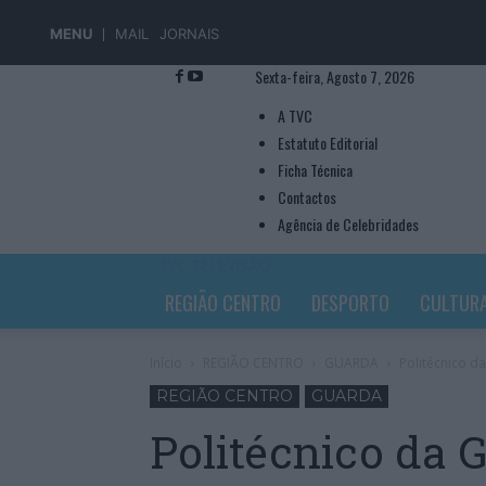
MENU
MAIL
JORNAIS
Sexta-feira, Agosto 7, 2026
A TVC
Estatuto Editorial
Ficha Técnica
Contactos
Agência de Celebridades
TVC TELEVISÃO
REGIÃO CENTRO
DESPORTO
CULTUR
Início
REGIÃO CENTRO
GUARDA
Politécnico d
REGIÃO CENTRO
GUARDA
Politécnico da 