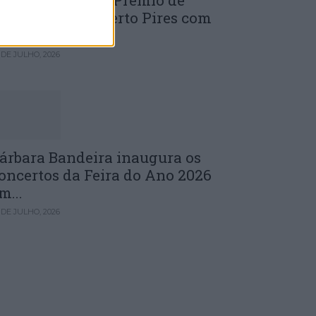
uinta edição do Prémio de
novação J. Norberto Pires com
andidaturas...
 DE JULHO, 2026
árbara Bandeira inaugura os
oncertos da Feira do Ano 2026
m...
 DE JULHO, 2026