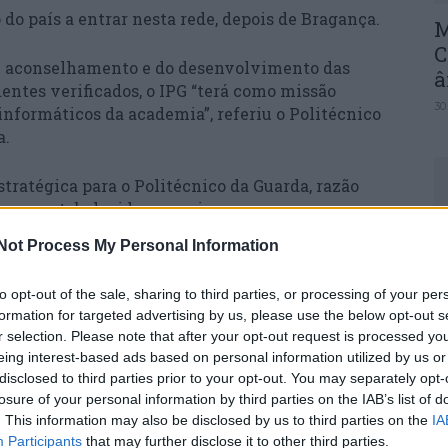
 do país a entrar nesta rede, depois de Bragança.
M
C
de aconselhamento e do desenvolvimento das
â
entes verificados, o IPG “terá como missão
30
informáticos da academia”, referiu o Politécnico
a.
tratégica para o Politécnico da Guarda, razão
ivas e estabelecido parcerias com empresas
ia no setor”, afirmou Joaquim Brigas, presidente
Not Process My Personal Information
C
d
to opt-out of the sale, sharing to third parties, or processing of your per
c
ou a ser central nas sociedades contemporâneas e
formation for targeted advertising by us, please use the below opt-out s
cademia, empresas, cidadãos – se empenhem em
30
r selection. Please note that after your opt-out request is processed y
dos sistemas informáticos nas organizações. o
eing interest-based ads based on personal information utilized by us or
gência em Portugal”.
disclosed to third parties prior to your opt-out. You may separately opt-
losure of your personal information by third parties on the IAB’s list of
ivo aumentar a cibersegurança em Portugal ao
. This information may also be disclosed by us to third parties on the
IA
Participants
that may further disclose it to other third parties.
sponsáveis nacionais pela segurança informática.