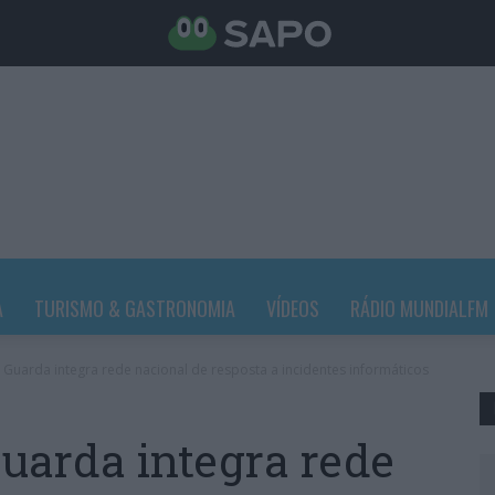
A
TURISMO & GASTRONOMIA
VÍDEOS
RÁDIO MUNDIALFM
a Guarda integra rede nacional de resposta a incidentes informáticos
Guarda integra rede