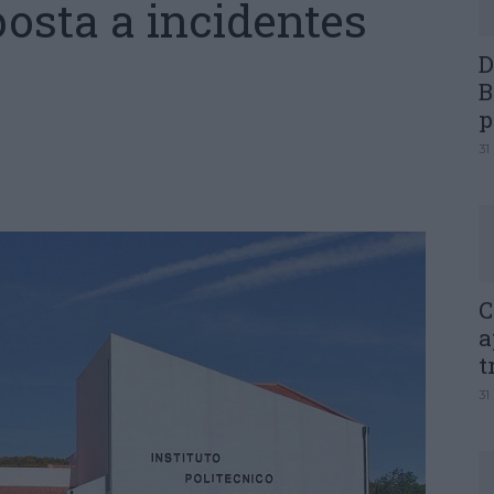
posta a incidentes
D
B
p
31
C
a
t
31