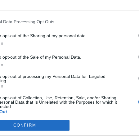
P
s, tem como missão desenvolver os instrumentos
e
rapidamente a incidentes nas redes e nas bases
l Data Processing Opt Outs
30
o opt-out of the Sharing of my personal data.
ação estatística nacional sobre incidentes de
In
ntificação de contramedidas pró-ativas e
o opt-out of the Sale of my Personal Data.
In
M
 literacia em proteção informática e formado
m
to opt-out of processing my Personal Data for Targeted
imeira instituição de ensino superior nacional a
ing.
e
In
fissional (CTeSP) em Cibersegurança e está a
30
o opt-out of Collection, Use, Retention, Sale, and/or Sharing
ersonal Data that Is Unrelated with the Purposes for which it
lected.
rtinet, uma das maiores empresas mundiais na
Out
cademia Fortinet na Guarda estão a ser formados
eguras.
CONFIRM