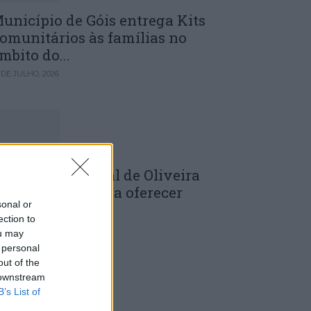
unicípio de Góis entrega Kits
omunitários às famílias no
mbito do...
 DE JULHO, 2026
âmara Municipal de Oliveira
o Hospital volta a oferecer
sonal or
adernos de...
ection to
 DE JULHO, 2026
ou may
 personal
out of the
 downstream
B’s List of