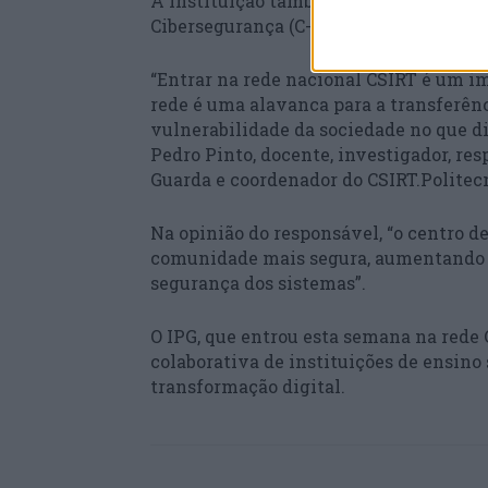
A instituição também irá receber, em 
Cibersegurança (C-Academy).
“Entrar na rede nacional CSIRT é um im
rede é uma alavanca para a transferên
vulnerabilidade da sociedade no que di
Pedro Pinto, docente, investigador, re
Guarda e coordenador do CSIRT.Politec
Na opinião do responsável, “o centro de
comunidade mais segura, aumentando o 
segurança dos sistemas”.
O IPG, que entrou esta semana na rede
colaborativa de instituições de ensino
transformação digital.