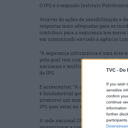
O IPG é o segundo Instituto Politécnico
Através de ações de sensibilização e 
respostas mais adequadas para os incid
contribuir para a segurança nos meios 
em comunicado enviado à agência Lus
“A segurança informática é uma área es
pela qual tem criado novas ofertas let
nacionais e multinacionais de referênc
TVC -
Do 
do IPG.
If you wish 
E acrescentou: “A cibersegurança pass
sensitive in
é fundamental que todos – Estados, a
confirm you
promover um maior nível de segurança 
continue se
IPG quer estar na vanguarda desta exi
information 
further disc
A rede nacional CSIRT tem como objet
participants
Downstream 
proporcionar a cooperação entre os re