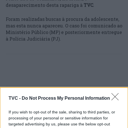
desaparecimento desta rapariga à
TVC
.
Foram realizadas buscas à procura da adolescente,
mas esta nunca apareceu. O caso foi comunicado ao
Ministério Público (MP) e posteriormente entregue
à Polícia Judiciária (PJ).
TVC -
Do Not Process My Personal Information
Artigo anterior
Próximo artigo
Coimbra. Homem que
Prisão preventiva para
If you wish to opt-out of the sale, sharing to third parties, or
tentou matar outro em
estrangeiro que assaltava
processing of your personal or sensitive information for
discoteca começa a ser
hotéis em Lisboa
targeted advertising by us, please use the below opt-out
julgado