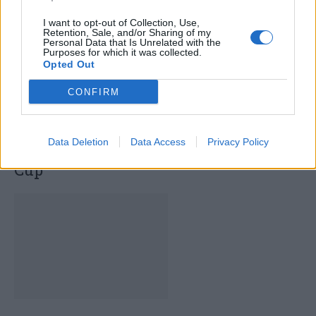
I want to opt-out of Collection, Use,
Retention, Sale, and/or Sharing of my
Personal Data that Is Unrelated with the
Purposes for which it was collected.
Opted Out
CONFIRM
Castanheira de Pera foi um dos palcos
Data Deletion
Data Access
Privacy Policy
da 25ª edição do Volleyball Summer
Cup