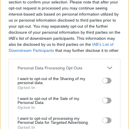
section to confirm your selection. Please note that after your
opt-out request is processed you may continue seeing
interest-based ads based on personal information utilized by
us or personal information disclosed to third parties prior to
ARTIGOS RELACIONADOS
MAIS DO AUTOR
your opt-out. You may separately opt-out of the further
disclosure of your personal information by third parties on the
IAB’s list of downstream participants. This information may
also be disclosed by us to third parties on the
IAB’s List of
Downstream Participants
that may further disclose it to other
third parties.
Personal Data Processing Opt Outs
I want to opt-out of the Sharing of my
personal data.
Assinado contrato programa para
Opted In
novo acesso ao Polígono Industrial de
I want to opt-out of the Sale of my
Personal Data.
Sarzedas de S. Pedro em Castanheira
Opted In
de Pera
I want to opt-out of processing my
Personal Data for Targeted Advertising.
Opted In