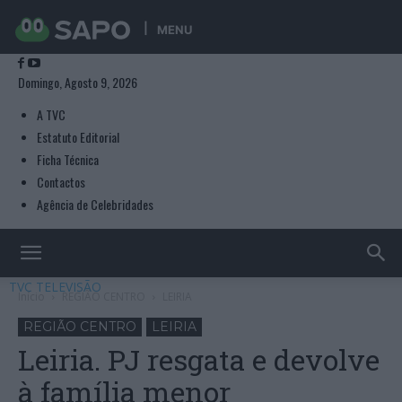
MENU
Domingo, Agosto 9, 2026
A TVC
Estatuto Editorial
Ficha Técnica
Contactos
Agência de Celebridades
TVC TELEVISÃO
Início
REGIÃO CENTRO
LEIRIA
REGIÃO CENTRO
LEIRIA
Leiria. PJ resgata e devolve
à família menor