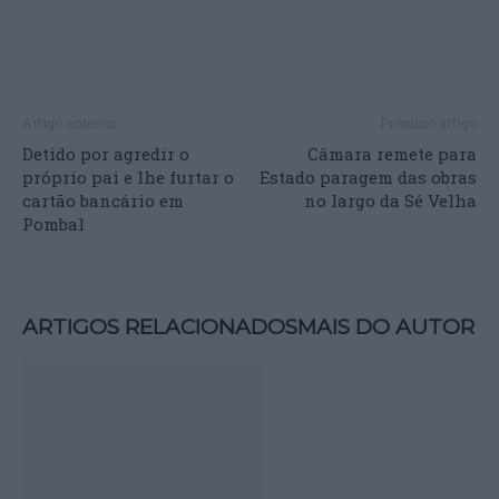
Artigo anterior
Próximo artigo
Detido por agredir o
Câmara remete para
próprio pai e lhe furtar o
Estado paragem das obras
cartão bancário em
no largo da Sé Velha
Pombal
ARTIGOS RELACIONADOS
MAIS DO AUTOR