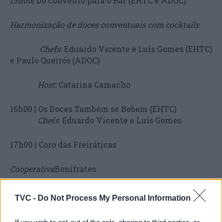
15h00| Do convento para o Bar (EHTC e ADOC)
Harmonização de doces conventuais com cocktails
Chefs
: Eduardo Vicente e Luís Gomes (EHTC)
e Paulo Queirós (ADOC)
Host:
Catarina Camacho
16h00 | Os Doces Também se Bebem (EHTC)
Chefs
: Eduardo Vicente e Luís Gomes
17h00 | Coro das Freiráticas
Cooperativa
Bonifrates
18h30 | Doces da Casa (ADOC)
TVC -
Do Not Process My Personal Information
Workshop: Coimbra, Pátria das Arrufadas