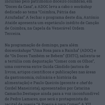
incursão pelo património doceiro coimbrão, em
“Doces da Casa”, a ADOC leva a cabo o
workshop
dedicado ao tema “Coimbra, Pátria das
Arrufadas”.A fechar o programa deste dia, António
Ataíde apresenta um espetáculo inédito de Canção
de Coimbra, na Capela da Venerável Ordem
Terceira.
Na programação de domingo, para além
dos
workshops
“Uma Rosa para a Rainha” (ADOC) e
de “Os Doces Também se Bebem” (EHTC), salienta-se
a tertúlia com degustação “Comer com os Olhos”,
uma conversa entre Guida Cândido (autora de
livros, artigos científicos e publicações nas áreas
da gastronomia, culinária e história da
alimentação) e Paulo Queirós (gerente e
chef
do
Cordel Maneirista), apresentados por Catarina
Camacho.Destaque ainda para a voz inconfundível
de Pedro Lamares, que será o protagonista do
recital de poesia “A Poesia é para Comer”.A XII