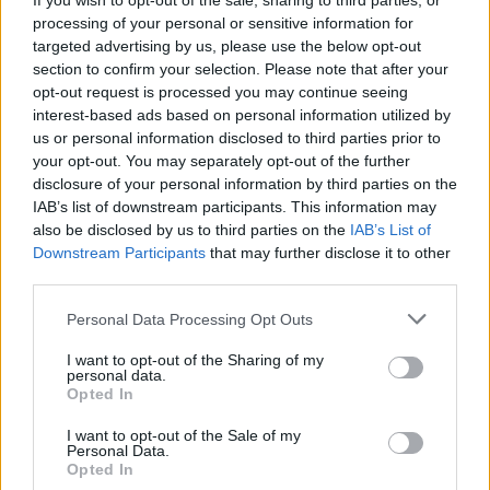
If you wish to opt-out of the sale, sharing to third parties, or
processing of your personal or sensitive information for
21h00 | António Ataíde
targeted advertising by us, please use the below opt-out
section to confirm your selection. Please note that after your
opt-out request is processed you may continue seeing
Canção de Coimbra
interest-based ads based on personal information utilized by
us or personal information disclosed to third parties prior to
domingo, 05 de março
your opt-out. You may separately opt-out of the further
disclosure of your personal information by third parties on the
10h00 | Abertura ao público
IAB’s list of downstream participants. This information may
also be disclosed by us to third parties on the
IAB’s List of
Downstream Participants
that may further disclose it to other
11h00 | Doces da Casa (ADOC)
third parties.
Workshop
:
Uma Rosa para a Rainha
Personal Data Processing Opt Outs
I want to opt-out of the Sharing of my
14h00 | Os Doces Também se Bebem (EHTC)
personal data.
Chefs
: Eduardo Vicente e Luís Gomes
Opted In
I want to opt-out of the Sale of my
15h00 | Comer com os Olhos
Personal Data.
Opted In