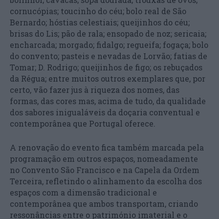
cornucópias; toucinho do céu; bolo real de São
Bernardo; hóstias celestiais; queijinhos do céu;
brisas do Lis; pão de rala; ensopado de noz; sericaia;
encharcada; morgado; fidalgo; regueifa; fogaça; bolo
do convento; pasteis e nevadas de Lorvão; fatias de
Tomar; D. Rodrigo; queijinhos de figo; os rebuçados
da Régua; entre muitos outros exemplares que, por
certo, vão fazer jus à riqueza dos nomes, das
formas, das cores mas, acima de tudo, da qualidade
dos sabores inigualáveis da doçaria conventual e
contemporânea que Portugal oferece.
A renovação do evento fica também marcada pela
programação em outros espaços, nomeadamente
no Convento São Francisco e na Capela da Ordem
Terceira, refletindo o alinhamento da escolha dos
espaços com a dimensão tradicional e
contemporânea que ambos transportam, criando
ressonâncias entre o património imaterial e o