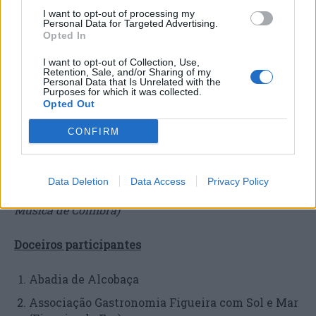
Tertúlia com degustação
: Guida Cândido, Paulo
I want to opt-out of processing my
Queirós (Cordel Maneirista)
Personal Data for Targeted Advertising.
Opted In
Host
: Catarina Camacho
I want to opt-out of Collection, Use,
Retention, Sale, and/or Sharing of my
Personal Data that Is Unrelated with the
17h00 | A Poesia é para Comer
Purposes for which it was collected.
Opted Out
Recital de Poesia
: Pedro Lamares
CONFIRM
18h00 | Guitarrinhos do Mondego
Data Deletion
Data Access
Privacy Policy
Mus.Mus.CBR (Associação Cultural Museu da
Música de Coimbra)
Doceiros participantes
Abadia de Alcobaça
Associação Gastronomia Figueira com Sol e Mar