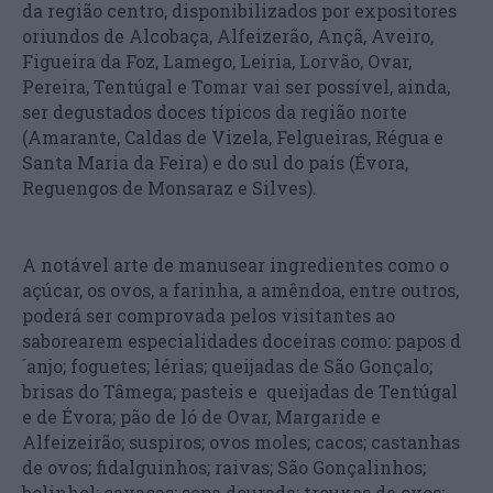
da região centro, disponibilizados por expositores
oriundos de Alcobaça, Alfeizerão, Ançã, Aveiro,
Figueira da Foz, Lamego, Leiria, Lorvão, Ovar,
Pereira, Tentúgal e Tomar vai ser possível, ainda,
ser degustados doces típicos da região norte
(Amarante, Caldas de Vizela, Felgueiras, Régua e
Santa Maria da Feira) e do sul do país (Évora,
Reguengos de Monsaraz e Silves).
A notável arte de manusear ingredientes como o
açúcar, os ovos, a farinha, a amêndoa, entre outros,
poderá ser comprovada pelos visitantes ao
saborearem especialidades doceiras como: papos d
´anjo; foguetes; lérias; queijadas de São Gonçalo;
brisas do Tâmega; pasteis e queijadas de Tentúgal
e de Évora; pão de ló de Ovar, Margaride e
Alfeizeirão; suspiros; ovos moles; cacos; castanhas
de ovos; fidalguinhos; raivas; São Gonçalinhos;
bolinhol; cavacas; sopa dourada; trouxas de ovos;