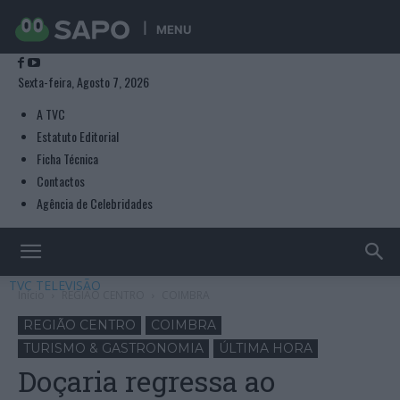
MENU
Sexta-feira, Agosto 7, 2026
A TVC
Estatuto Editorial
Ficha Técnica
Contactos
Agência de Celebridades
TVC TELEVISÃO
Início
REGIÃO CENTRO
COIMBRA
REGIÃO CENTRO
COIMBRA
TURISMO & GASTRONOMIA
ÚLTIMA HORA
Doçaria regressa ao