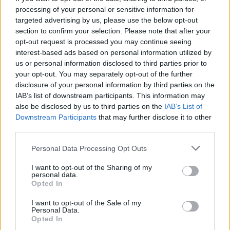
processing of your personal or sensitive information for
targeted advertising by us, please use the below opt-out
Deputados do PSD saúdam Banda
section to confirm your selection. Please note that after your
opt-out request is processed you may continue seeing
Sinfónica da ARMAB pelo 1º lugar no
interest-based ads based on personal information utilized by
certame internacional de Valência
us or personal information disclosed to third parties prior to
your opt-out. You may separately opt-out of the further
disclosure of your personal information by third parties on the
IAB’s list of downstream participants. This information may
also be disclosed by us to third parties on the
IAB’s List of
Downstream Participants
that may further disclose it to other
third parties.
Personal Data Processing Opt Outs
I want to opt-out of the Sharing of my
personal data.
Capacita Jovem de Poiares aproxima
Opted In
jovens ao mundo do trabalho
I want to opt-out of the Sale of my
Personal Data.
Opted In