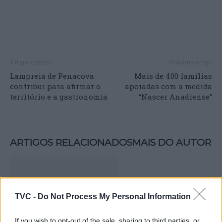
Artigo anterior
Próximo artigo
Lampreia de Penacova
Mais de 400 famílias
contribui para afirmar o
apoiadas com a medida
território e a gastronomia
“Nascer Anadiense”
ARTIGOS RELACIONADOS
MAIS DO AUTOR
TVC -
Do Not Process My Personal Information
If you wish to opt-out of the sale, sharing to third parties, or