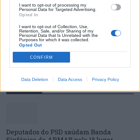
I want to opt-out of processing my
Personal Data for Targeted Advertising.
Opted In
I want to opt-out of Collection, Use,
Retention, Sale, and/or Sharing of my
Personal Data that Is Unrelated with the
Purposes for which it was collected.
Opted Out
Colheita de sangue regressa ao
Hospital Sousa Martins durante o mês
CONFIRM
de agosto
Data Deletion
Data Access
Privacy Policy
DESTAQUES
Deputados do PSD saúdam Banda
Sinfónica da ARMAB pelo 1º lugar...