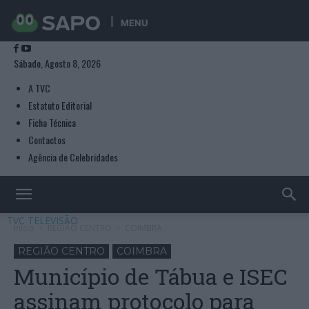
MENU
Sábado, Agosto 8, 2026
A TVC
Estatuto Editorial
Ficha Técnica
Contactos
Agência de Celebridades
TVC TELEVISÃO
Início
REGIÃO CENTRO
COIMBRA
REGIÃO CENTRO
COIMBRA
Município de Tábua e ISEC
assinam protocolo para