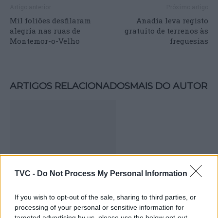
Artigo anterior
Próximo artigo
Mil foliões desfilaram
Anadia leva registo
alegria nas ruas de
gratuito de terrenos às
Montemor-o-Velho
freguesias
ARTIGOS RELACIONADOS
MAIS DO AUTOR
TVC -
Do Not Process My Personal Information
Turismo Centro de Portugal estreia
If you wish to opt-out of the sale, sharing to third parties, or
filme promocional “Aqui Nunca é
processing of your personal or sensitive information for
targeted advertising by us, please use the below opt-out