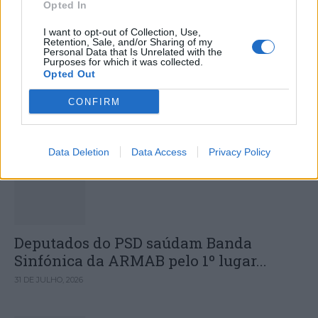
Opted In
I want to opt-out of Collection, Use,
Retention, Sale, and/or Sharing of my
Sismo de 4,1 sentido em Portugal
Personal Data that Is Unrelated with the
Purposes for which it was collected.
Continental com epicentro em
Opted Out
Alenquer
CONFIRM
DESTAQUES
Data Deletion
Data Access
Privacy Policy
Deputados do PSD saúdam Banda
Sinfónica da ARMAB pelo 1º lugar...
31 DE JULHO, 2026