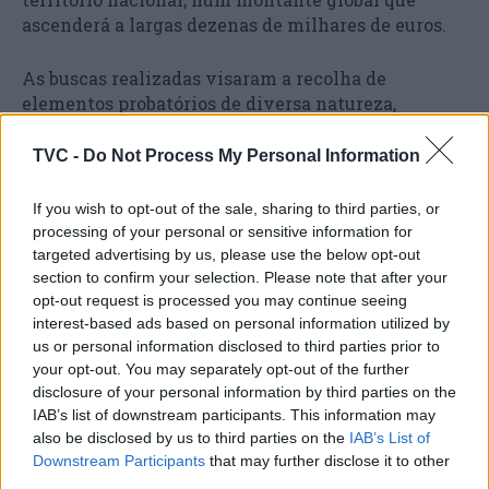
ascenderá a largas dezenas de milhares de euros.
As buscas realizadas visaram a recolha de
elementos probatórios de diversa natureza,
tendentes ao esclarecimento dos factos objeto de
inquérito.
TVC -
Do Not Process My Personal Information
Os detidos serão presentes no Tribunal de
If you wish to opt-out of the sale, sharing to third parties, or
Instrução Criminal de Sintra, para realização do
processing of your personal or sensitive information for
targeted advertising by us, please use the below opt-out
primeiro interrogatório judicial de arguidos
section to confirm your selection. Please note that after your
detidos, visando a aplicação de medidas de coação
opt-out request is processed you may continue seeing
tidas por adequadas.
interest-based ads based on personal information utilized by
us or personal information disclosed to third parties prior to
your opt-out. You may separately opt-out of the further
TAGS
impala
disclosure of your personal information by third parties on the
IAB’s list of downstream participants. This information may
also be disclosed by us to third parties on the
IAB’s List of
Downstream Participants
that may further disclose it to other
third parties.