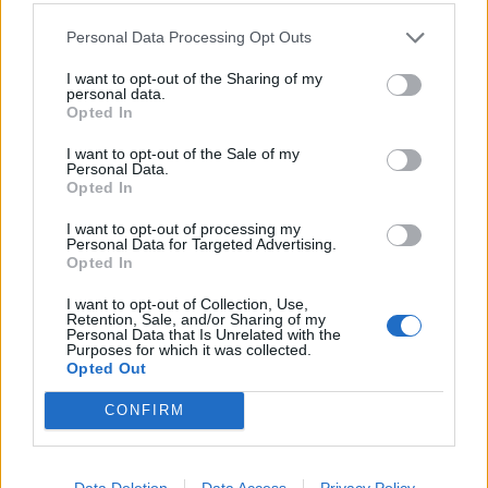
Personal Data Processing Opt Outs
I want to opt-out of the Sharing of my
personal data.
Opted In
Artigo anterior
Próximo artigo
Pai e filho condenados a
Incendiário de ecopontos
I want to opt-out of the Sale of my
penas efetivas por
foi detido
Personal Data.
Opted In
tentativa de homicídio em
Ovar
I want to opt-out of processing my
Personal Data for Targeted Advertising.
Opted In
I want to opt-out of Collection, Use,
ARTIGOS RELACIONADOS
MAIS DO AUTOR
Retention, Sale, and/or Sharing of my
Personal Data that Is Unrelated with the
Purposes for which it was collected.
Opted Out
CONFIRM
Data Deletion
Data Access
Privacy Policy