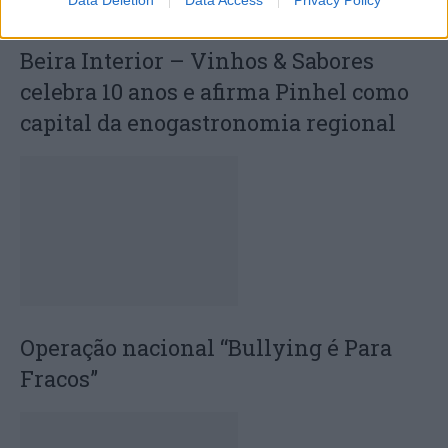
Beira Interior – Vinhos & Sabores
celebra 10 anos e afirma Pinhel como
capital da enogastronomia regional
Operação nacional “Bullying é Para
Fracos”