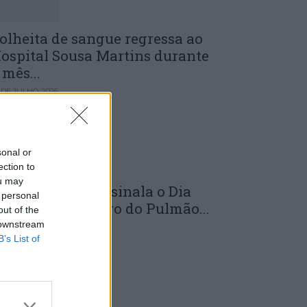
olheita de sangue regressa ao
ospital Sousa Martins durante
 mês...
 DE JULHO, 2026
sonal or
ection to
ou may
LS da Guarda assinala o Dia
 personal
undial do Cancro do Pulmão...
out of the
 downstream
 DE JULHO, 2026
B’s List of