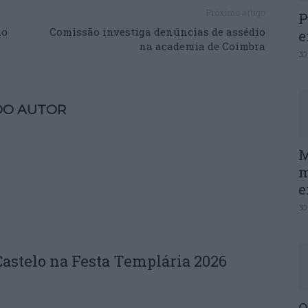
Próximo artigo
P
ão
Comissão investiga denúncias de assédio
e
na academia de Coimbra
30
DO AUTOR
M
m
e
30
astelo na Festa Templária 2026