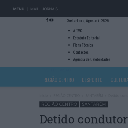
MENU
MAIL
JORNAIS
Sexta-feira, Agosto 7, 2026
A TVC
Estatuto Editorial
Ficha Técnica
Contactos
Agência de Celebridades
TVC TELEVISÃO
REGIÃO CENTRO
DESPORTO
CULTUR
Início
REGIÃO CENTRO
SANTARÉM
Detido cond
REGIÃO CENTRO
SANTARÉM
Detido condutor