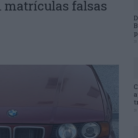
 matrículas falsas
D
B
p
31
C
a
t
31