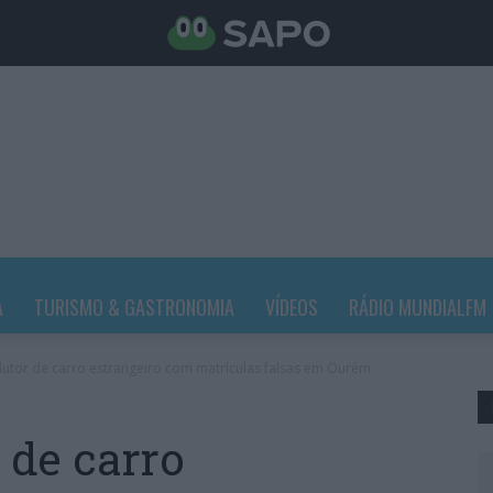
A
TURISMO & GASTRONOMIA
VÍDEOS
RÁDIO MUNDIALFM
utor de carro estrangeiro com matrículas falsas em Ourém
 de carro