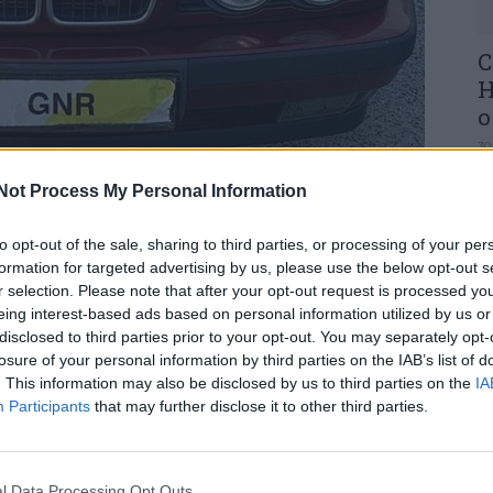
C
H
o
30
Not Process My Personal Information
a denúncia por falsificação de matrícula
to opt-out of the sale, sharing to third parties, or processing of your per
formation for targeted advertising by us, please use the below opt-out s
Guarda Nacional Republicana (GNR) deteve, na
r selection. Please note that after your opt-out request is processed y
U
o crime de falsificação de matrícula no concelho
eing interest-based ads based on personal information utilized by us or
M
disclosed to third parties prior to your opt-out. You may separately opt-
ue a
TVC
teve acesso.
losure of your personal information by third parties on the IAB’s list of
30
. This information may also be disclosed by us to third parties on the
IA
a denúncia por falsificação de matrícula
Participants
that may further disclose it to other third parties.
 levado a cabo diligências policiais que
culo suspeito.
l Data Processing Opt Outs