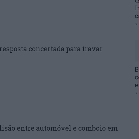
Q
I
c
30
esposta concertada para travar
B
c
e
30
olisão entre automóvel e comboio em