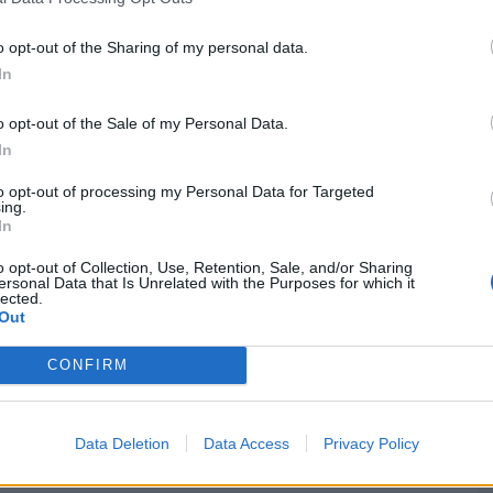
ulo era proveniente de um país fora do espaço
M
ca com chapas de matrícula falsas, motivo que
o opt-out of the Sharing of my personal data.
C
In
â
 do veículo foi constituído arguido e os factos
30
o opt-out of the Sale of my Personal Data.
al de Ourém.
In
 “que a chapa de matrícula aposta num veículo
to opt-out of processing my Personal Data for Targeted
ing.
cumento com igual força à de um documento
In
osa consubstancia a prática do crime de
to”.
o opt-out of Collection, Use, Retention, Sale, and/or Sharing
C
ersonal Data that Is Unrelated with the Purposes for which it
lected.
d
Out
c
30
CONFIRM
Data Deletion
Data Access
Privacy Policy