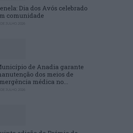
enela: Dia dos Avós celebrado
m comunidade
 DE JULHO, 2026
unicípio de Anadia garante
anutenção dos meios de
mergência médica no...
 DE JULHO, 2026