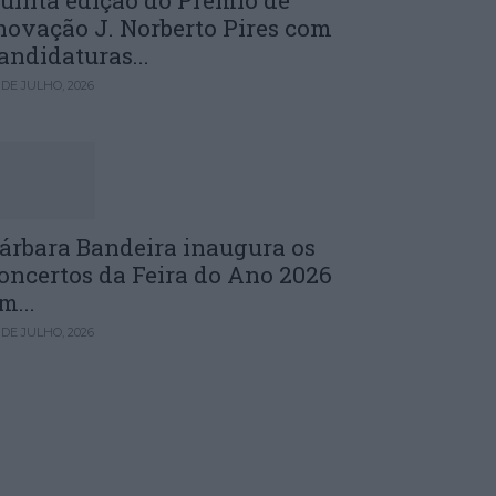
uinta edição do Prémio de
novação J. Norberto Pires com
andidaturas...
 DE JULHO, 2026
árbara Bandeira inaugura os
oncertos da Feira do Ano 2026
m...
 DE JULHO, 2026