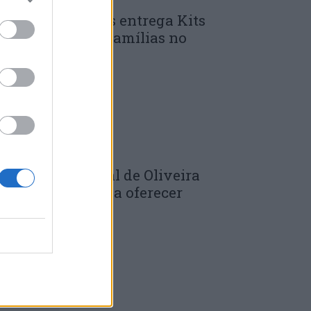
unicípio de Góis entrega Kits
omunitários às famílias no
mbito do...
 DE JULHO, 2026
âmara Municipal de Oliveira
o Hospital volta a oferecer
adernos de...
 DE JULHO, 2026