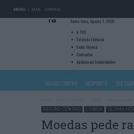
MENU
MAIL
JORNAIS
Sexta-feira, Agosto 7, 2026
A TVC
Estatuto Editorial
Ficha Técnica
Contactos
Agência de Celebridades
TVC TELEVISÃO
REGIÃO CENTRO
DESPORTO
CULTUR
Início
REGIÃO CENTRO
LISBOA
Moedas pede ra
REGIÃO CENTRO
LISBOA
ÚLTIMA HO
Moedas pede ra