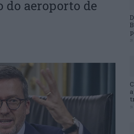
o do aeroporto de
D
B
p
31
C
a
t
31