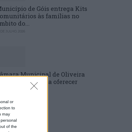
unicípio de Góis entrega Kits
omunitários às famílias no
mbito do...
 DE JULHO, 2026
âmara Municipal de Oliveira
o Hospital volta a oferecer
adernos de...
 DE JULHO, 2026
sonal or
ection to
ou may
 personal
out of the