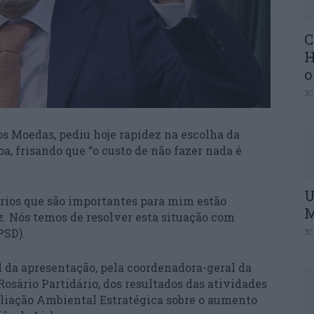
C
H
o
30
os Moedas, pediu hoje rapidez na escolha da
oa, frisando que “o custo de não fazer nada é
U
érios que são importantes para mim estão
M
dez. Nós temos de resolver esta situação com
PSD).
30
al da apresentação, pela coordenadora-geral da
osário Partidário, dos resultados das atividades
liação Ambiental Estratégica sobre o aumento