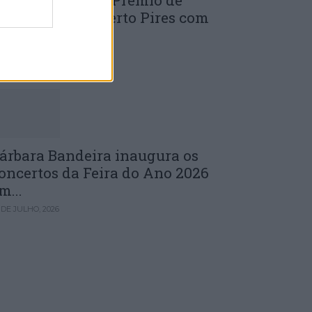
uinta edição do Prémio de
novação J. Norberto Pires com
andidaturas...
 DE JULHO, 2026
árbara Bandeira inaugura os
oncertos da Feira do Ano 2026
m...
 DE JULHO, 2026