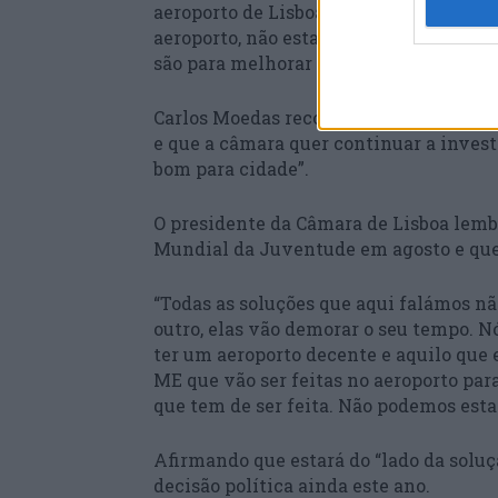
aeroporto de Lisboa e essas obras não e
aeroporto, não estamos aqui a fazer ne
são para melhorar o aeroporto”, acresc
Carlos Moedas recordou que o aeroporto 
e que a câmara quer continuar a investi
bom para cidade”.
O presidente da Câmara de Lisboa lembr
Mundial da Juventude em agosto e que a
“Todas as soluções que aqui falámos nã
outro, elas vão demorar o seu tempo. N
ter um aeroporto decente e aquilo que e
ME que vão ser feitas no aeroporto par
que tem de ser feita. Não podemos estar 
Afirmando que estará do “lado da solu
decisão política ainda este ano.