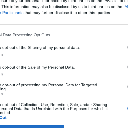
losure of your personal information by third parties on the IAB’s list of
ução “porque tem de ser feito rapidamente” e
P
. This information may also be disclosed by us to third parties on the
IA
Participants
that may further disclose it to other third parties.
e
ritério da rapidez. Porque há soluções que estão
30
 contra as soluções que demoram muito tempo,
l Data Processing Opt Outs
”, afirmou.
o opt-out of the Sharing of my personal data.
boa, algumas soluções apresentadas vão
In
cretizadas, defendendo nesse caso uma solução
ras de melhoramento no Aeroporto Humberto
M
o opt-out of the Sale of my Personal Data.
m
In
e
teu obras no aeroporto, que até agora não
to opt-out of processing my Personal Data for Targeted
30
ing.
xigir essas obras”.
In
roporto Humberto Delgado continue a funcionar,
o opt-out of Collection, Use, Retention, Sale, and/or Sharing
ersonal Data that Is Unrelated with the Purposes for which it
orto Humberto Delgado são essenciais”, afirmou.
lected.
Out
ci. A Vinci tem dinheiro para fazer obras no