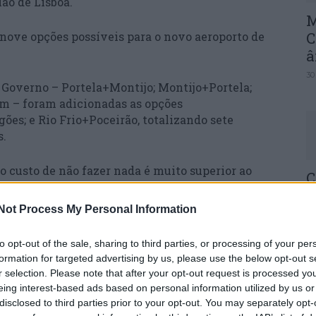
ão de Lisboa.
M
C
ove opções possíveis para o novo aeroporto de
â
30
 Governo – Portela+Montijo; Montijo+Portela;
m – foram adicionadas as opções
ões; e Rio Frio+Poceirão, totalizando sete
s.
o custo de não fazer nada é muito superior ao
C
d
Not Process My Personal Information
c
ra soluões, soluções, soluções e não decidir. Nós
30
r é enorme neste caso”, frisou.
to opt-out of the sale, sharing to third parties, or processing of your per
formation for targeted advertising by us, please use the below opt-out s
 solução que prefere para não condicionar a
r selection. Please note that after your opt-out request is processed y
rando apenas os critérios importantes para os
eing interest-based ads based on personal information utilized by us or
 futuro aeroporto: proximidade (20 a 30
disclosed to third parties prior to your opt-out. You may separately opt-