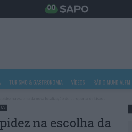
A
TURISMO & GASTRONOMIA
VÍDEOS
RÁDIO MUNDIALFM
pidez na escolha da nova localização do aeroporto de Lisboa
RA
pidez na escolha da