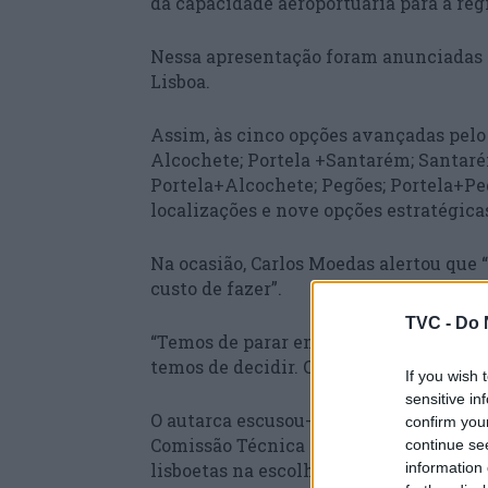
da capacidade aeroportuária para a regi
Nessa apresentação foram anunciadas n
Lisboa.
Assim, às cinco opções avançadas pelo
Alcochete; Portela +Santarém; Santaré
Portela+Alcochete; Pegões; Portela+Peg
localizações e nove opções estratégica
Na ocasião, Carlos Moedas alertou que “
custo de fazer”.
TVC -
Do 
“Temos de parar em Portugal de olhar pa
temos de decidir. O custo de não decidi
If you wish 
sensitive in
O autarca escusou-se ainda a indicar a
confirm you
Comissão Técnica Independente, enume
continue se
lisboetas na escolha de um local para o
information 