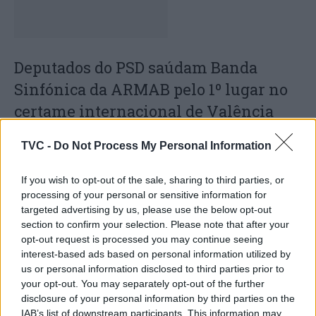
Deputados do PSD saúdam Banda
Sinfónica da ARMAB pelo 1º lugar no
certame internacional de Valência
TVC -
Do Not Process My Personal Information
If you wish to opt-out of the sale, sharing to third parties, or
processing of your personal or sensitive information for
targeted advertising by us, please use the below opt-out
section to confirm your selection. Please note that after your
opt-out request is processed you may continue seeing
interest-based ads based on personal information utilized by
Município de Anadia garante
us or personal information disclosed to third parties prior to
your opt-out. You may separately opt-out of the further
manutenção dos meios de emergência
disclosure of your personal information by third parties on the
médica no concelho
IAB’s list of downstream participants. This information may