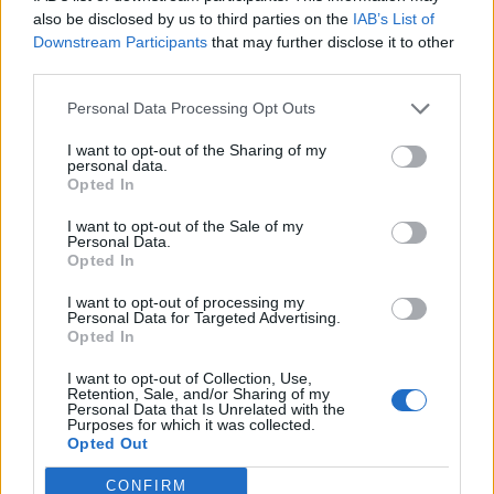
also be disclosed by us to third parties on the
IAB’s List of
Downstream Participants
that may further disclose it to other
third parties.
Personal Data Processing Opt Outs
I want to opt-out of the Sharing of my
personal data.
Opted In
I want to opt-out of the Sale of my
Comemorações da Juventude
Personal Data.
Opted In
regressam a Ovar com mais de 50
I want to opt-out of processing my
atividades gratuitas em agosto
Personal Data for Targeted Advertising.
Opted In
I want to opt-out of Collection, Use,
DESTAQUES
Retention, Sale, and/or Sharing of my
Personal Data that Is Unrelated with the
Purposes for which it was collected.
Opted Out
CONFIRM