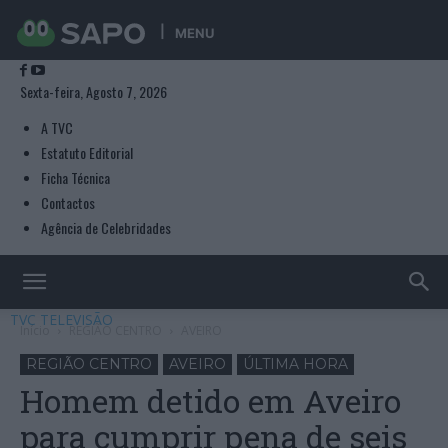
MENU
Sexta-feira, Agosto 7, 2026
A TVC
Estatuto Editorial
Ficha Técnica
Contactos
Agência de Celebridades
TVC TELEVISÃO
Início
REGIÃO CENTRO
AVEIRO
REGIÃO CENTRO
AVEIRO
ÚLTIMA HORA
Homem detido em Aveiro
para cumprir pena de seis