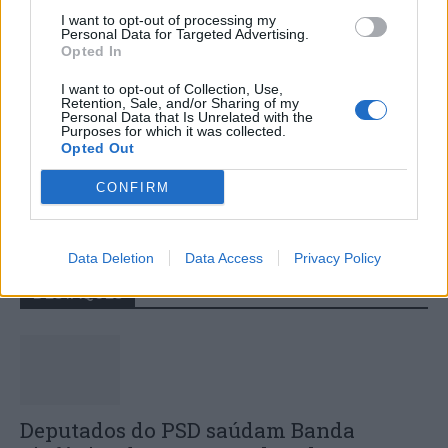
I want to opt-out of processing my
Personal Data for Targeted Advertising.
Opted In
I want to opt-out of Collection, Use,
Retention, Sale, and/or Sharing of my
Personal Data that Is Unrelated with the
Purposes for which it was collected.
Opted Out
Colheita de sangue regressa ao
Hospital Sousa Martins durante o mês
CONFIRM
de agosto
Data Deletion
Data Access
Privacy Policy
DESTAQUES
Deputados do PSD saúdam Banda