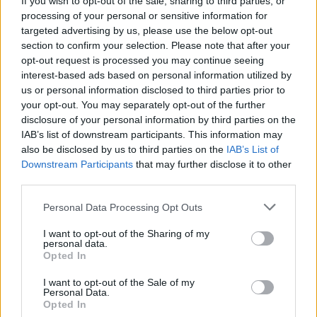
If you wish to opt-out of the sale, sharing to third parties, or
processing of your personal or sensitive information for
targeted advertising by us, please use the below opt-out
Deputados do PSD saúdam Banda
section to confirm your selection. Please note that after your
opt-out request is processed you may continue seeing
Sinfónica da ARMAB pelo 1º lugar no
interest-based ads based on personal information utilized by
certame internacional de Valência
us or personal information disclosed to third parties prior to
your opt-out. You may separately opt-out of the further
disclosure of your personal information by third parties on the
IAB’s list of downstream participants. This information may
also be disclosed by us to third parties on the
IAB’s List of
Downstream Participants
that may further disclose it to other
third parties.
Personal Data Processing Opt Outs
I want to opt-out of the Sharing of my
personal data.
Capacita Jovem de Poiares aproxima
Opted In
jovens ao mundo do trabalho
I want to opt-out of the Sale of my
Personal Data.
Opted In