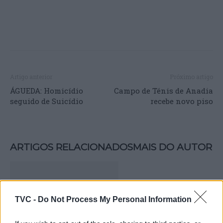
Artigo anterior
Próximo artigo
ÁGUEDA: Homicídio
Campo de Ténis de Anadia
seguido de Suicídio
recebe novo piso
ARTIGOS RELACIONADOS
MAIS DO AUTOR
TVC -
Do Not Process My Personal Information