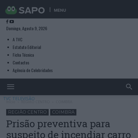
MENU
Domingo, Agosto 9, 2026
A TVC
Estatuto Editorial
Ficha Técnica
Contactos
Agência de Celebridades
TVC TELEVISÃO
Início
REGIÃO CENTRO
COIMBRA
REGIÃO CENTRO
COIMBRA
Prisão preventiva para
suspeito de incendiar carro