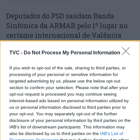
Deputados do PSD saúdam Banda
Sinfónica da ARMAB pelo 1º lugar no
certame internacional de Valência
TVC -
Do Not Process My Personal Information
If you wish to opt-out of the sale, sharing to third parties, or
processing of your personal or sensitive information for
targeted advertising by us, please use the below opt-out
section to confirm your selection. Please note that after your
opt-out request is processed you may continue seeing
interest-based ads based on personal information utilized by
Capacita Jovem de Poiares aproxima
us or personal information disclosed to third parties prior to
jovens ao mundo do trabalho
your opt-out. You may separately opt-out of the further
disclosure of your personal information by third parties on the
IAB’s list of downstream participants. This information may
also be disclosed by us to third parties on the
IAB’s List of
Downstream Participants
that may further disclose it to other