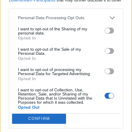
third parties.
Personal Data Processing Opt Outs
I want to opt-out of the Sharing of my
personal data.
Opted In
Colheita de sangue regressa ao
I want to opt-out of the Sale of my
Hospital Sousa Martins durante o mês
Personal Data.
Opted In
de agosto
I want to opt-out of processing my
Personal Data for Targeted Advertising.
Opted In
DESTAQUES
I want to opt-out of Collection, Use,
Retention, Sale, and/or Sharing of my
Personal Data that Is Unrelated with the
Purposes for which it was collected.
Opted Out
CONFIRM
Deputados do PSD saúdam Banda
Sinfónica da ARMAB pelo 1º lugar...