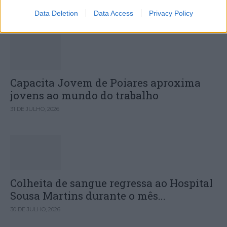
31 DE JULHO, 2026
Data Deletion
Data Access
Privacy Policy
Capacita Jovem de Poiares aproxima
jovens ao mundo do trabalho
31 DE JULHO, 2026
Colheita de sangue regressa ao Hospital
Sousa Martins durante o mês...
30 DE JULHO, 2026