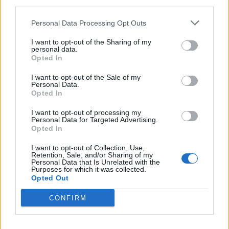
third parties.
Personal Data Processing Opt Outs
I want to opt-out of the Sharing of my
Artigo anterior
Próximo artigo
personal data.
Detenção de incendiário
Jovem de 17 anos detido
Opted In
florestal no concelho de
após roubar carteira.
I want to opt-out of the Sale of my
Mangualde
Perseguição alertou PSP
Personal Data.
Opted In
I want to opt-out of processing my
Personal Data for Targeted Advertising.
ARTIGOS RELACIONADOS
MAIS DO AUTOR
Opted In
I want to opt-out of Collection, Use,
Retention, Sale, and/or Sharing of my
Personal Data that Is Unrelated with the
Purposes for which it was collected.
Opted Out
CONFIRM