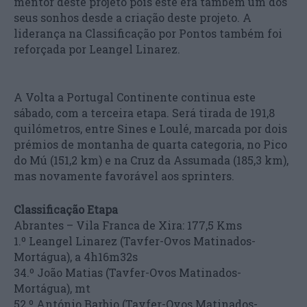
mentor deste projeto pois este era também um dos
seus sonhos desde a criação deste projeto. A
liderança na Classificação por Pontos também foi
reforçada por Leangel Linarez.
A Volta a Portugal Continente continua este
sábado, com a terceira etapa. Será tirada de 191,8
quilómetros, entre Sines e Loulé, marcada por dois
prémios de montanha de quarta categoria, no Pico
do Mú (151,2 km) e na Cruz da Assumada (185,3 km),
mas novamente favorável aos sprinters.
Classificação Etapa
Abrantes – Vila Franca de Xira: 177,5 Kms
1.º Leangel Linarez (Tavfer-Ovos Matinados-
Mortágua), a 4h16m32s
34.º João Matias (Tavfer-Ovos Matinados-
Mortágua), mt
52.º António Barbio (Tavfer-Ovos Matinados-