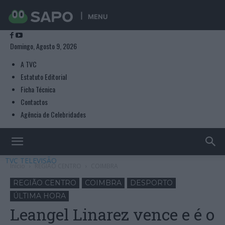
MENU
Domingo, Agosto 9, 2026
A TVC
Estatuto Editorial
Ficha Técnica
Contactos
Agência de Celebridades
TVC TELEVISÃO
Início
REGIÃO CENTRO
COIMBRA
REGIÃO CENTRO
COIMBRA
DESPORTO
ÚLTIMA HORA
Leangel Linarez vence e é o