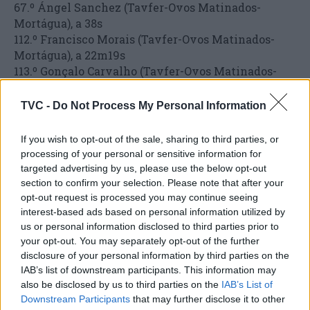
67.º Ángel Sanchez (Tavfer-Ovos Matinados-
Mortágua), a 38s
112.º Francisco Morais (Tavfer-Ovos Matinados-
Mortágua), a 22m19s
113.º Gonçalo Carvalho (Tavfer-Ovos Matinados-
Mortágua), a 22m23s
TVC -
Do Not Process My Personal Information
Classificação por Pontos
1.º Leangel Linarez (Tavfer-Ovos Matinados-
If you wish to opt-out of the sale, sharing to third parties, or
Mortágua), 80 pts
processing of your personal or sensitive information for
targeted advertising by us, please use the below opt-out
section to confirm your selection. Please note that after your
Classificação por Equipas
opt-out request is processed you may continue seeing
1.º Glassdrive-Q8-Anicolor, 26h40m54s
interest-based ads based on personal information utilized by
11.º Tavfer-Ovos Matinados-Mortágua, a 25s
us or personal information disclosed to third parties prior to
your opt-out. You may separately opt-out of the further
disclosure of your personal information by third parties on the
IAB’s list of downstream participants. This information may
also be disclosed by us to third parties on the
IAB’s List of
Downstream Participants
that may further disclose it to other