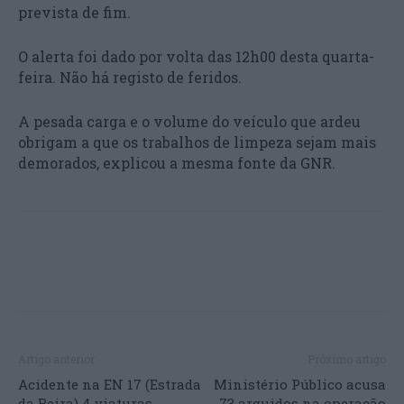
prevista de fim.
O alerta foi dado por volta das 12h00 desta quarta-
feira. Não há registo de feridos.
A pesada carga e o volume do veículo que ardeu
obrigam a que os trabalhos de limpeza sejam mais
demorados, explicou a mesma fonte da GNR.
Artigo anterior
Próximo artigo
Acidente na EN 17 (Estrada
Ministério Público acusa
da Beira) 4 viaturas
73 arguidos na operação