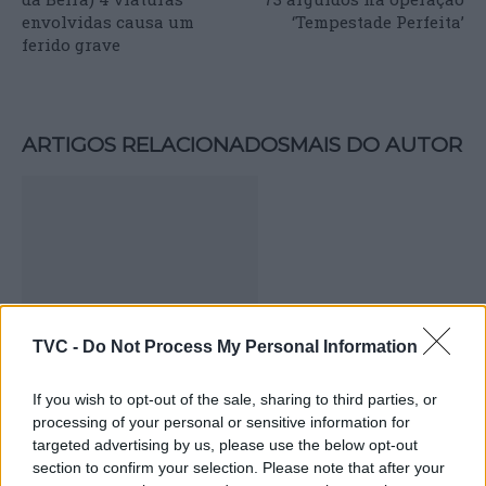
envolvidas causa um
‘Tempestade Perfeita’
ferido grave
ARTIGOS RELACIONADOS
MAIS DO AUTOR
TVC -
Do Not Process My Personal Information
Tomar revive a fundação do Castelo
If you wish to opt-out of the sale, sharing to third parties, or
na Festa Templária 2026
processing of your personal or sensitive information for
targeted advertising by us, please use the below opt-out
section to confirm your selection. Please note that after your