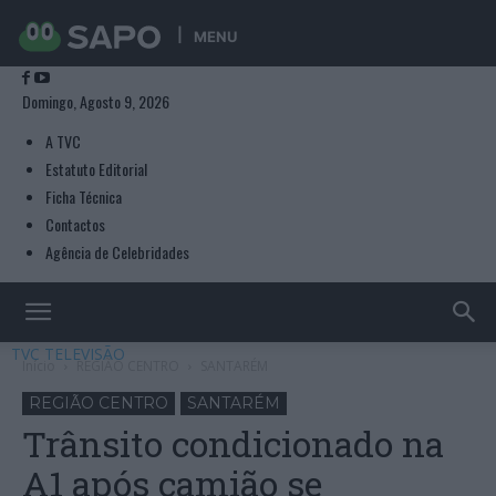
MENU
Domingo, Agosto 9, 2026
A TVC
Estatuto Editorial
Ficha Técnica
Contactos
Agência de Celebridades
TVC TELEVISÃO
Início
REGIÃO CENTRO
SANTARÉM
REGIÃO CENTRO
SANTARÉM
Trânsito condicionado na
A1 após camião se