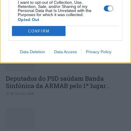
Idoso de 90 anos morre em colisão
I want to opt-out of Collection, Use,
Retention, Sale, and/or Sharing of my
entre automóvel e comboio em
Personal Data that Is Unrelated with the
Purposes for which it was collected.
Santarém
Opted Out
CONFIRM
DESTAQUES
Data Deletion
Data Access
Privacy Policy
Deputados do PSD saúdam Banda
Sinfónica da ARMAB pelo 1º lugar...
31 DE JULHO, 2026