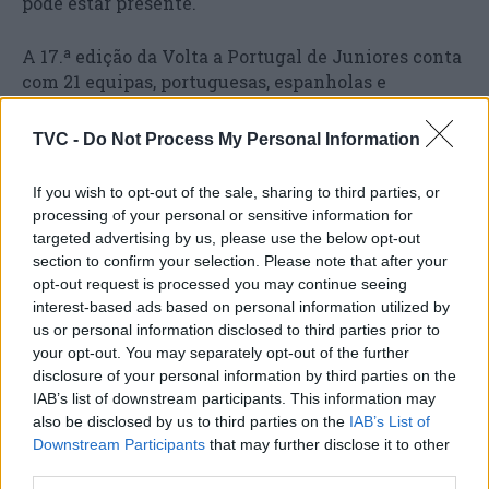
pode estar presente.
A 17.ª edição da Volta a Portugal de Juniores conta
com 21 equipas, portuguesas, espanholas e
francesas e 125 ciclistas a pedalarem pela zona das
Beiras e Serra da Estrela. Na segunda etapa, os
TVC -
Do Not Process My Personal Information
jovens correm de Penamacor até ao Sabugal
amanhã, sexta-feira. No sábado, saem de Almeida
If you wish to opt-out of the sale, sharing to third parties, or
até Manteigas e a prova termina no domingo, 27,
processing of your personal or sensitive information for
em Celorico da Beira.
targeted advertising by us, please use the below opt-out
section to confirm your selection. Please note that after your
opt-out request is processed you may continue seeing
interest-based ads based on personal information utilized by
us or personal information disclosed to third parties prior to
your opt-out. You may separately opt-out of the further
disclosure of your personal information by third parties on the
IAB’s list of downstream participants. This information may
also be disclosed by us to third parties on the
IAB’s List of
Downstream Participants
that may further disclose it to other
third parties.
Artigo anterior
Próximo artigo