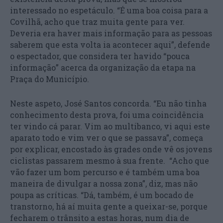
interessado no espetáculo. “É uma boa coisa para a
Covilhã, acho que traz muita gente para ver.
Deveria era haver mais informação para as pessoas
saberem que esta volta ia acontecer aqui”, defende
o espectador, que considera ter havido “pouca
informação” acerca da organização da etapa na
Praça do Município.
Neste aspeto, José Santos concorda. “Eu não tinha
conhecimento desta prova, foi uma coincidência
ter vindo cá parar. Vim ao multibanco, vi aqui este
aparato todo e vim ver o que se passava”, começa
por explicar, encostado às grades onde vê os jovens
ciclistas passarem mesmo à sua frente. “Acho que
vão fazer um bom percurso e é também uma boa
maneira de divulgar a nossa zona”, diz, mas não
poupa as críticas. “Dá, também, é um bocado de
transtorno, há aí muita gente a queixar-se, porque
fecharem o trânsito a estas horas, num dia de