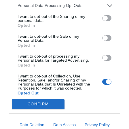
APA dá parecer favorável
Politécnico de Castelo
Personal Data Processing Opt Outs
condicionado ao troço
Branco apresenta
Porto-Aveiro de alta
orçamento de 31 milhões
I want to opt-out of the Sharing of my
personal data.
velocidade
para 2024
Opted In
I want to opt-out of the Sale of my
Personal Data.
Opted In
ARTIGOS RELACIONADOS
MAIS DO AUTOR
I want to opt-out of processing my
Personal Data for Targeted Advertising.
Opted In
I want to opt-out of Collection, Use,
Retention, Sale, and/or Sharing of my
Personal Data that Is Unrelated with the
Purposes for which it was collected.
Opted Out
CONFIRM
Carlos Neves conquista Grand Slam de
Veteranos em Ovar após final de quase
Data Deletion
Data Access
Privacy Policy
três horas