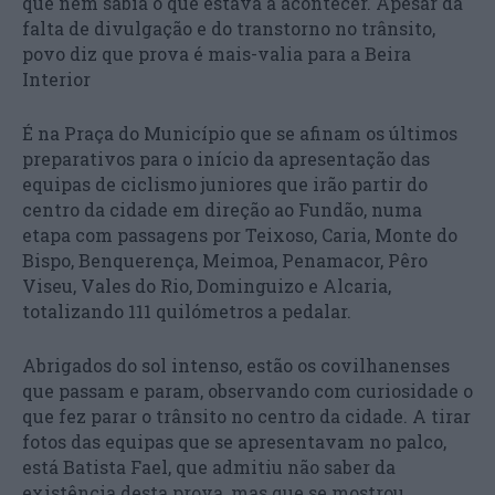
que nem sabia o que estava a acontecer. Apesar da
falta de divulgação e do transtorno no trânsito,
povo diz que prova é mais-valia para a Beira
Interior
É na Praça do Município que se afinam os últimos
preparativos para o início da apresentação das
equipas de ciclismo juniores que irão partir do
centro da cidade em direção ao Fundão, numa
etapa com passagens por Teixoso, Caria, Monte do
Bispo, Benquerença, Meimoa, Penamacor, Pêro
Viseu, Vales do Rio, Dominguizo e Alcaria,
totalizando 111 quilómetros a pedalar.
Abrigados do sol intenso, estão os covilhanenses
que passam e param, observando com curiosidade o
que fez parar o trânsito no centro da cidade. A tirar
fotos das equipas que se apresentavam no palco,
está Batista Fael, que admitiu não saber da
existência desta prova, mas que se mostrou