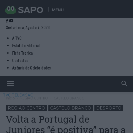
MENU
Sexta-feira, Agosto 7, 2026
A TVC
Estatuto Editorial
Ficha Técnica
Contactos
Agência de Celebridades
TVC TELEVISÃO
Início
REGIÃO CENTRO
CASTELO BRANCO
REGIÃO CENTRO
CASTELO BRANCO
DESPORTO
Volta a Portugal de
Juniores “é positiva” para a