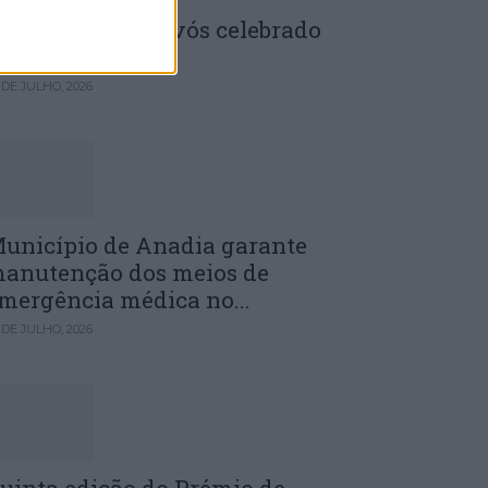
enela: Dia dos Avós celebrado
m comunidade
 DE JULHO, 2026
unicípio de Anadia garante
anutenção dos meios de
mergência médica no...
 DE JULHO, 2026