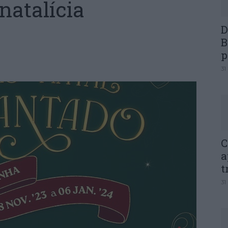
natalícia
D
B
p
31
C
a
t
31