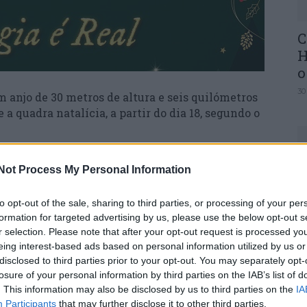
C
H
o
30
m anjo de 30 metros de altura e seis quilómetros
a quadra natalícia, a partir do dia 18, segundo o
njo de 30 metros de altura na Praça 25 de Abril
Not Process My Personal Information
ama “Caldas, Natal Encantado”, organizado pelo
U
l das Caldas da Rainha e Oeste (ACCCRO) e pela
to opt-out of the sale, sharing to third parties, or processing of your per
M
ópulo.
formation for targeted advertising by us, please use the below opt-out s
30
r selection. Please note that after your opt-out request is processed y
al como as iluminações de Natal, ocasião também
eing interest-based ads based on personal information utilized by us or
disclosed to third parties prior to your opt-out. You may separately opt-
losure of your personal information by third parties on the IAB’s list of
. This information may also be disclosed by us to third parties on the
IA
 de Leiria vai estar com decoração e iluminação
Participants
that may further disclose it to other third parties.