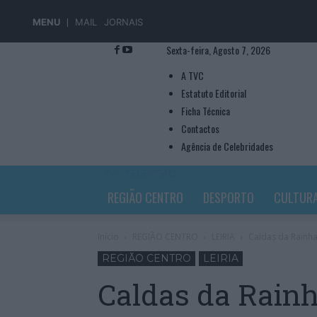
MENU
MAIL
JORNAIS
Sexta-feira, Agosto 7, 2026
A TVC
Estatuto Editorial
Ficha Técnica
Contactos
Agência de Celebridades
TVC TELEVISÃO
REGIÃO CENTRO
DESPORTO
CULTUR
Início
REGIÃO CENTRO
LEIRIA
Caldas da Rainha
REGIÃO CENTRO
LEIRIA
Caldas da Rainh