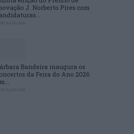
uinta edição do Prémio de
novação J. Norberto Pires com
andidaturas...
 DE JULHO, 2026
árbara Bandeira inaugura os
oncertos da Feira do Ano 2026
m...
 DE JULHO, 2026