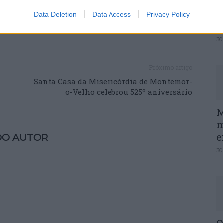
P
Data Deletion
Data Access
Privacy Policy
e
30
Próximo artigo
Santa Casa da Misericórdia de Montemor-
o-Velho celebrou 525º aniversário
M
m
e
DO AUTOR
30