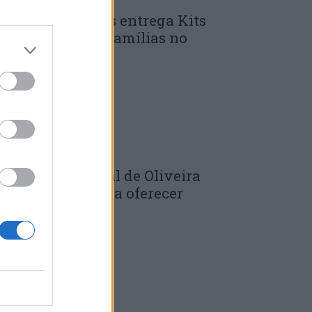
unicípio de Góis entrega Kits
omunitários às famílias no
mbito do...
 DE JULHO, 2026
âmara Municipal de Oliveira
o Hospital volta a oferecer
adernos de...
 DE JULHO, 2026