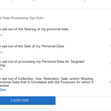
ais isolados, seis edifícios e sete rotundas,
ação.
M
C
l de 305 mil euros, dos quais 181.900 euros é
l Data Processing Opt Outs
â
ros com iluminações e 63.450 euros com
30
o opt-out of the Sharing of my personal data.
 para promover o comércio.
In
emia de Covid-19 devido ao aumento da
o opt-out of the Sale of my Personal Data.
agência Lusa o presidente da ACCRO, Luís Gomes.
In
e rua itinerante, aldeia de Natal e presépio no
C
to opt-out of processing my Personal Data for Targeted
 Praça 5 de Outubro (1 a 23 de dezembro), comboio
ing.
d
In
e encenações teatrais, bem como concursos de
c
ciais e de anjos para as escolas.
o opt-out of Collection, Use, Retention, Sale, and/or Sharing
30
ersonal Data that Is Unrelated with the Purposes for which it
lected.
local vai estar também aberto depois das 19h.
Out
CONFIRM