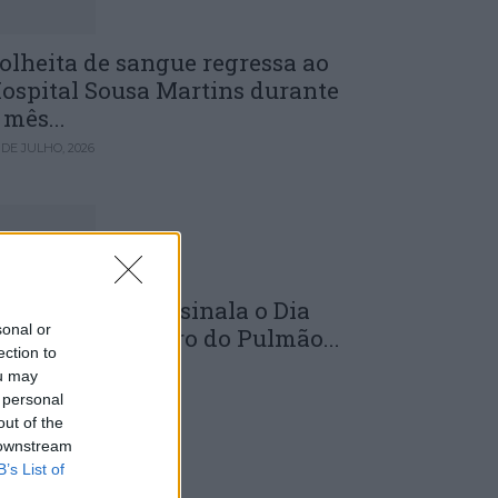
olheita de sangue regressa ao
ospital Sousa Martins durante
 mês...
 DE JULHO, 2026
LS da Guarda assinala o Dia
sonal or
undial do Cancro do Pulmão...
ection to
 DE JULHO, 2026
ou may
 personal
out of the
 downstream
B’s List of