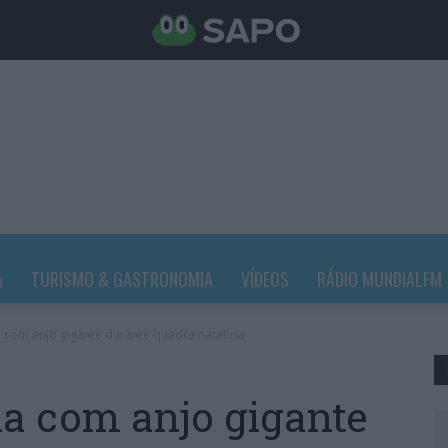
A
TURISMO & GASTRONOMIA
VÍDEOS
RÁDIO MUNDIALFM
 com anjo gigante durante quadra natalícia
a com anjo gigante