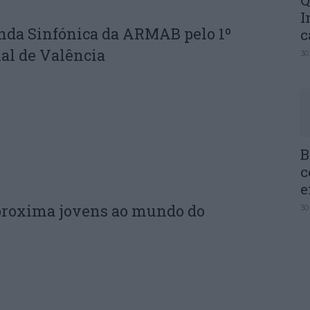
Q
I
nda Sinfónica da ARMAB pelo 1º
c
al de Valência
30
B
c
e
proxima jovens ao mundo do
30