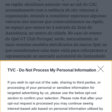
na região, decidimos associar-nos ao rali do CAC,
nomeadamente com a cedência de oito viaturas à
organização, estando a considerar expormos algumas
viaturas das marcas que comercializamos na região,
no espaço que vamos ter à entrada da Zona de
Assistência, no centro da cidade. No caso do evento
do Opel GT Club Portugal, serão, naturalmente, os
mais recentes modelos eletrificados da marca Opel, no
que consideramos uma mais-valia para reforçarmos a
representação no mercado automóvel de Cantanhede.
Iremos três viaturas expostas da marca na Câmara
Municipal de Cantanhede, prevendo a distribuição de
TVC -
Do Not Process My Personal Information
brindes aos participantes.”
If you wish to opt-out of the sale, sharing to third parties, or
Acrescente-se que o Grupo Automóveis do
processing of your personal or sensitive information for
Mondego e a Corvauto representam as
targeted advertising by us, please use the below opt-out
marcas
Peugeot
,
Opel,
Citroën
,
DS
Automobiles
,
Hy
section to confirm your selection. Please note that after your
undai, BYD, Kia, Maxus, Mitsubishi,
opt-out request is processed you may continue seeing
Fuso,
Alfa
Romeo,
interest-based ads based on personal information utilized by