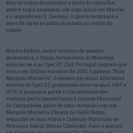
dois os troços desenhados a norte do concelho,
ambos tripla passagem, um com início em Marvão
e o segundo em S. Caetano. A prova terminará a
meio da tarde no pódio montado no centro da
cidade.
Noutro âmbito, numa vertente de passeio
monomarca, o Grupo Automóveis do Mondego
associar-se-á ao Opel GT Club Portugal, naquele que
será o seu último encontro de 2023, o passeio “Rota
Marquês Marialva”. O mesmo irá reunir diferentes
versões do Opel GT, produzidas entre os anos 1967 e
1970. O programa prevê a Concentração das
viaturas participantes junto à Camara Municipal
de Cantanhede, palco de uma recepção com um
Marquês Marialva D’honra no Salão Nobre,
seguindo-se uma visita à Colecção Particular de
Henrique Sobral (Motas Clássicas). Após o almoço
em Escoural, no restaurante “Os Oliveiras”, os