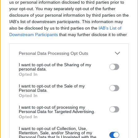
Abarth
,
Fiat
,
FiatProfessional
e
Jeep
,
us or personal information disclosed to third parties prior to
your opt-out. You may separately opt-out of the further
ofertacomplementada com a sua marca
disclosure of your personal information by third parties on the
própria,
Automóveis do Mondego
IAB’s list of downstream participants. This information may
Usados
e
Automóveis do Mondego Rent
, nos
also be disclosed by us to third parties on the
IAB’s List of
respetivos mercados, em apoio ao negócio das suas
Downstream Participants
that may further disclose it to other
diferentes representantes.
third parties.
Personal Data Processing Opt Outs
I want to opt-out of the Sharing of my
personal data.
Opted In
I want to opt-out of the Sale of my
Personal Data.
Opted In
Artigo anterior
Próximo artigo
I want to opt-out of processing my
Personal Data for Targeted Advertising.
Oficial: Daniel Sousa é o
Mulher de 54 anos morre
Opted In
novo treinador do Arouca
em colisão entre motociclo
e ligeiro em Mortágua
I want to opt-out of Collection, Use,
Retention, Sale, and/or Sharing of my
Personal Data that Is Unrelated with the