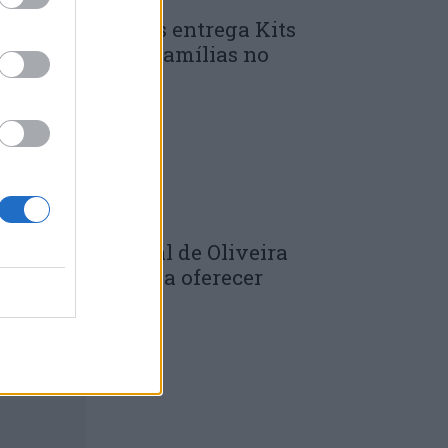
unicípio de Góis entrega Kits
omunitários às famílias no
mbito do...
 DE JULHO, 2026
âmara Municipal de Oliveira
o Hospital volta a oferecer
adernos de...
 DE JULHO, 2026