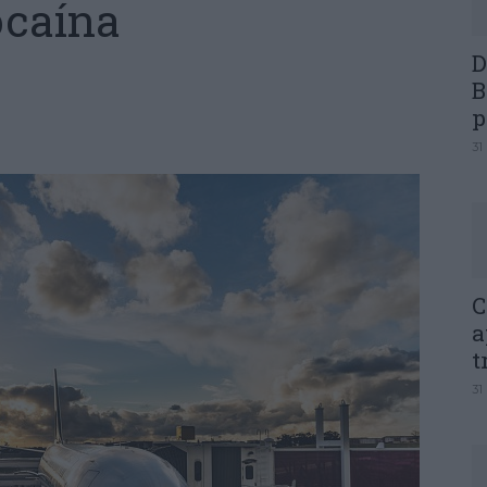
ocaína
D
B
p
31
C
a
t
31