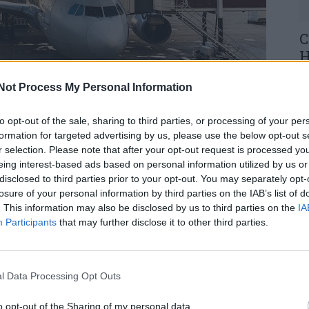
C
H
o
Not Process My Personal Information
30
to opt-out of the sale, sharing to third parties, or processing of your per
formation for targeted advertising by us, please use the below opt-out s
s últimos dias, no Aeroporto de Lisboa, 138 mil
r selection. Please note that after your opt-out request is processed y
cinco cidadãos estrangeiros por indícios da
eing interest-based ads based on personal information utilized by us or
efacientes, com origem num país da América do
disclosed to third parties prior to your opt-out. You may separately opt-
U
losure of your personal information by third parties on the IAB’s list of
M
. This information may also be disclosed by us to third parties on the
IA
Participants
that may further disclose it to other third parties.
tintas da Unidade Nacional de Combate ao
30
 delas com a colaboração com a Autoridade
etada na posse dos detidos, meticulosamente
 no interior do organismo.
l Data Processing Opt Outs
o opt-out of the Sharing of my personal data.