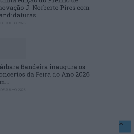
uinta edição do Prémio de
novação J. Norberto Pires com
andidaturas...
 DE JULHO, 2026
árbara Bandeira inaugura os
oncertos da Feira do Ano 2026
m...
 DE JULHO, 2026