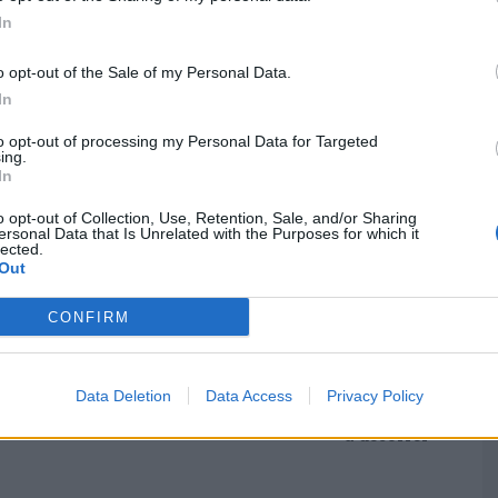
ntre os 21 e 30 anos, foram presentes a primeiro
In
o aplicada a medida de coação de prisão
M
C
o opt-out of the Sale of my Personal Data.
â
In
30
to opt-out of processing my Personal Data for Targeted
ing.
In
o opt-out of Collection, Use, Retention, Sale, and/or Sharing
ersonal Data that Is Unrelated with the Purposes for which it
lected.
Out
C
d
CONFIRM
c
Próximo artigo
30
Montemor – o – Velho: Apoio
Data Deletion
Data Access
Privacy Policy
Associativismo Desportivo | Candidaturas
a decorrer