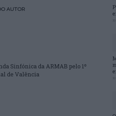
P
DO AUTOR
e
30
M
m
nda Sinfónica da ARMAB pelo 1º
e
al de Valência
30