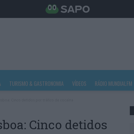
A
TURISMO & GASTRONOMIA
VÍDEOS
RÁDIO MUNDIALFM
sboa: Cinco detidos por tráfico de cocaína
sboa: Cinco detidos