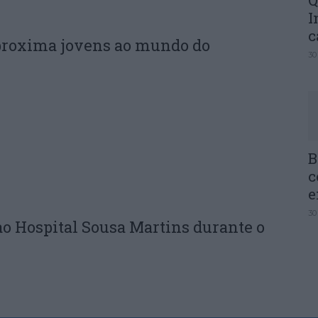
Q
I
c
proxima jovens ao mundo do
30
B
c
e
30
ao Hospital Sousa Martins durante o