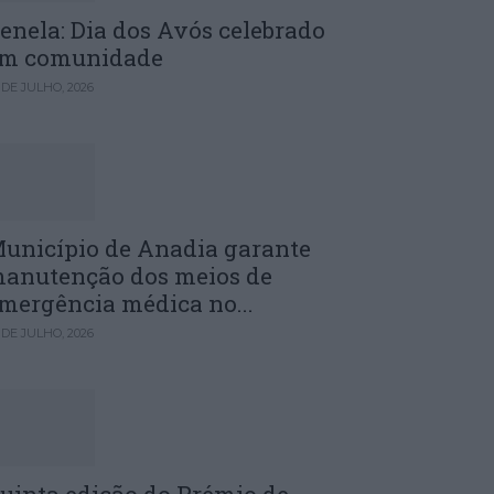
enela: Dia dos Avós celebrado
m comunidade
 DE JULHO, 2026
unicípio de Anadia garante
anutenção dos meios de
mergência médica no...
 DE JULHO, 2026