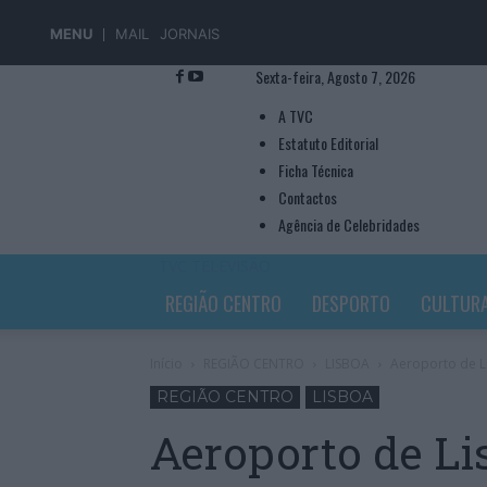
MENU
MAIL
JORNAIS
Sexta-feira, Agosto 7, 2026
A TVC
Estatuto Editorial
Ficha Técnica
Contactos
Agência de Celebridades
TVC TELEVISÃO
REGIÃO CENTRO
DESPORTO
CULTUR
Início
REGIÃO CENTRO
LISBOA
Aeroporto de Li
REGIÃO CENTRO
LISBOA
Aeroporto de Li