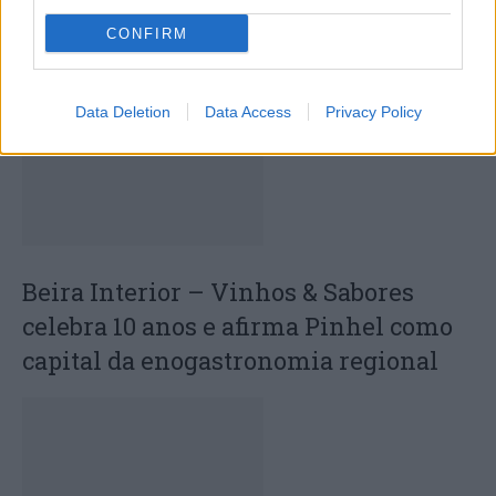
CONFIRM
ARTIGOS RELACIONADOS
MAIS DO AUTOR
Data Deletion
Data Access
Privacy Policy
Beira Interior – Vinhos & Sabores
celebra 10 anos e afirma Pinhel como
capital da enogastronomia regional