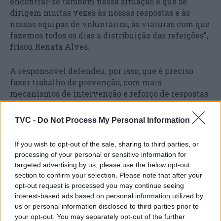
encontrar-se também nessa situação e que se
dirigem muitas vezes às nossas respostas e às
nossas equipas de voluntários, às viaturas com que
fazemos todos os dias a distribuição das refeições”,
frisou Renata Alves.
A responsável defendeu, por isso, que é preciso
fazer trabalho de prevenção, com mais
mecanismos de intervenção e reforço de respostas
de apoio às famílias.
TVC -
Do Not Process My Personal Information
Questionada sobre a nova Estratégia Nacional para
a Integração das Pessoas em Situação de Sem-
If you wish to opt-out of the sale, sharing to third parties, or
Abrigo e se inclui todas as medidas necessárias
processing of your personal or sensitive information for
para a redução do número de pessoas em situação
targeted advertising by us, please use the below opt-out
de sem-abrigo, a diretora-geral da CVP disse que “é
section to confirm your selection. Please note that after your
uma estratégia pouco robusta no que diz respeito
opt-out request is processed you may continue seeing
aos apoios que podem ser dados não só às pessoas,
interest-based ads based on personal information utilized by
us or personal information disclosed to third parties prior to
mas também às próprias instituições que atuam
your opt-out. You may separately opt-out of the further
nesta área”.