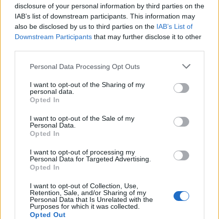
disclosure of your personal information by third parties on the
IAB’s list of downstream participants. This information may
Disse entender que é “muito genérica” e que “não
also be disclosed by us to third parties on the
IAB’s List of
apresenta medidas muito específicas”.
Downstream Participants
that may further disclose it to other
third parties.
Personal Data Processing Opt Outs
I want to opt-out of the Sharing of my
personal data.
Opted In
I want to opt-out of the Sale of my
Personal Data.
Opted In
Artigo anterior
Próximo artigo
I want to opt-out of processing my
Escolas portuguesas no
Cantanhede: Assembleia
Personal Data for Targeted Advertising.
estrangeiro abrem 55
Intermunicipal Sénior
Opted In
vagas para professores
VirtuALL reúne Idosos/as
de Cinco Municípios na
I want to opt-out of Collection, Use,
Retention, Sale, and/or Sharing of my
AD ELO
Personal Data that Is Unrelated with the
Purposes for which it was collected.
Opted Out