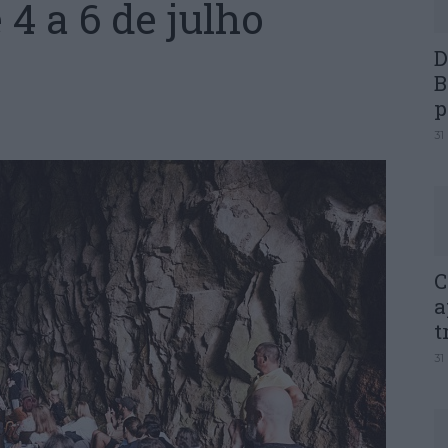
 4 a 6 de julho
D
B
p
31
C
a
t
31