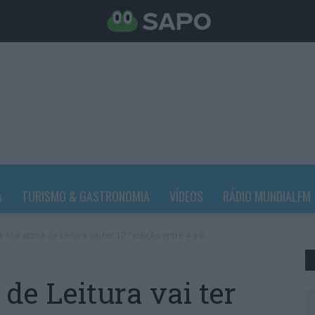
A
TURISMO & GASTRONOMIA
VÍDEOS
RÁDIO MUNDIALFM
ã: Maratona de Leitura vai ter 12.ª edição entre 4 a 6...
de Leitura vai ter