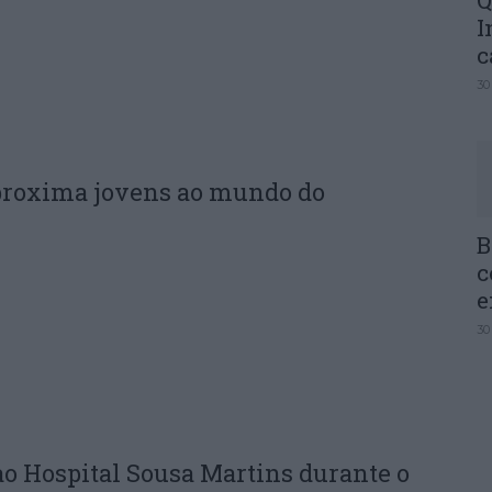
Q
I
c
30
proxima jovens ao mundo do
B
c
e
30
ao Hospital Sousa Martins durante o