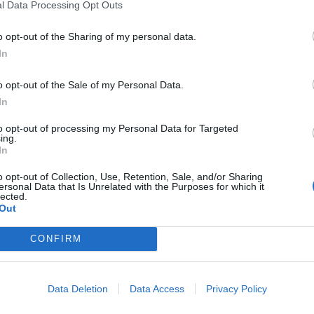
l Data Processing Opt Outs
 festival contará com diversas atividades,
M
, workshops e oficinas, espetáculos e
C
o opt-out of the Sharing of my personal data.
seios pedestres diurnos e noturnos, feira do
â
In
sseios literários de barco, as tradicionais Festas
30
. Além disso, estão ainda previstas algumas
o opt-out of the Sale of my Personal Data.
 concelho da Sertã entre os dias 4 e 6 de julho.
In
o Município da Sertã, através da Biblioteca
to opt-out of processing my Personal Data for Targeted
ing.
In
C
o opt-out of Collection, Use, Retention, Sale, and/or Sharing
ersonal Data that Is Unrelated with the Purposes for which it
d
lected.
c
Out
30
CONFIRM
Data Deletion
Data Access
Privacy Policy
Próximo artigo