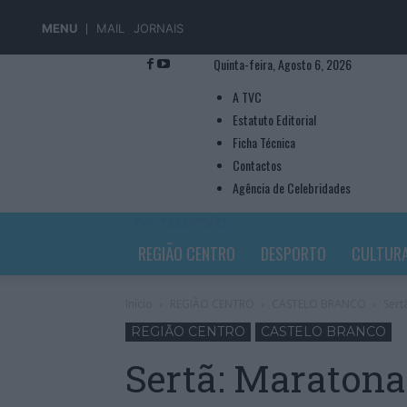
MENU
MAIL
JORNAIS
Quinta-feira, Agosto 6, 2026
A TVC
Estatuto Editorial
Ficha Técnica
Contactos
Agência de Celebridades
TVC TELEVISÃO
REGIÃO CENTRO
DESPORTO
CULTUR
Início
REGIÃO CENTRO
CASTELO BRANCO
Sert
REGIÃO CENTRO
CASTELO BRANCO
Sertã: Maratona 