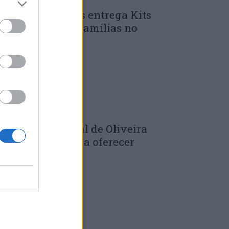
unicípio de Góis entrega Kits
omunitários às famílias no
mbito do...
 DE JULHO, 2026
âmara Municipal de Oliveira
o Hospital volta a oferecer
adernos de...
 DE JULHO, 2026