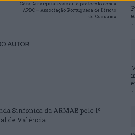
Góis: Autarquia assinou o protocolo com a
P
APDC – Associação Portuguesa de Direito
e
do Consumo
30
DO AUTOR
M
m
e
30
nda Sinfónica da ARMAB pelo 1º
al de Valência