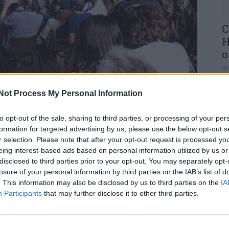
C
H
o
30
Not Process My Personal Information
i decorrer entre os próximos dias 4 e 6 de julho
to opt-out of the sale, sharing to third parties, or processing of your per
longo de três dias, aquele que é já considerado
formation for targeted advertising by us, please use the below opt-out s
a região Centro e que promete um dos programas
r selection. Please note that after your opt-out request is processed y
U
eing interest-based ads based on personal information utilized by us or
M
disclosed to third parties prior to your opt-out. You may separately opt-
30
losure of your personal information by third parties on the IAB’s list of
2024 reserva muitas surpresas e convidados de
. This information may also be disclosed by us to third parties on the
IA
 cartaz que será anunciado brevemente. O tema
Participants
that may further disclose it to other third parties.
ião.