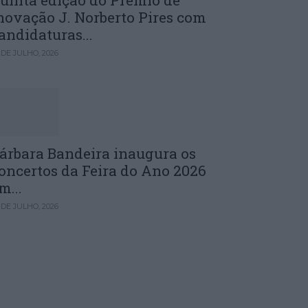
uinta edição do Prémio de
novação J. Norberto Pires com
andidaturas...
 DE JULHO, 2026
árbara Bandeira inaugura os
oncertos da Feira do Ano 2026
m...
 DE JULHO, 2026